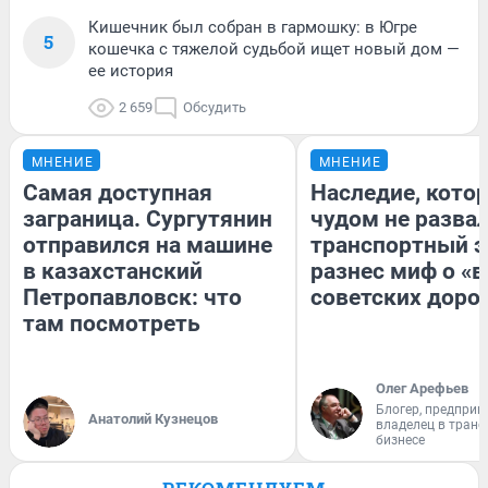
Кишечник был собран в гармошку: в Югре
5
кошечка с тяжелой судьбой ищет новый дом —
ее история
2 659
Обсудить
МНЕНИЕ
МНЕНИЕ
Самая доступная
Наследие, кото
заграница. Сургутянин
чудом не разва
отправился на машине
транспортный э
в казахстанский
разнес миф о «
Петропавловск: что
советских доро
там посмотреть
Олег Арефьев
Блогер, предприн
Анатолий Кузнецов
владелец в тран
бизнесе