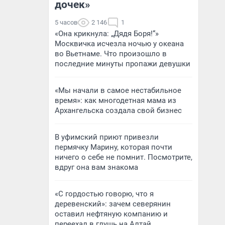
дочек»
5 часов
2 146
1
«Она крикнула: „Дядя Боря!“»
Москвичка исчезла ночью у океана
во Вьетнаме. Что произошло в
последние минуты пропажи девушки
«Мы начали в самое нестабильное
время»: как многодетная мама из
Архангельска создала свой бизнес
В уфимский приют привезли
пермячку Марину, которая почти
ничего о себе не помнит. Посмотрите,
вдруг она вам знакома
«С гордостью говорю, что я
деревенский»: зачем северянин
оставил нефтяную компанию и
переехал в глушь на Алтай