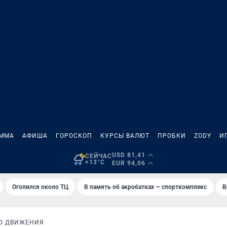
АММА
АФИША
ГОРОСКОП
КУРСЫ ВАЛЮТ
ПРОБКИ
ZODY
И
USD 81,41
СЕЙЧАС
+13°C
EUR 94,06
Оголился около ТЦ
В память об акробатках — спорткомплекс
В
О ДВИЖЕНИЯ