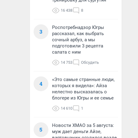
тренировку для сургутян
16 438
8
Роспотребнадзор Югры
3
рассказал, как выбрать
сочный арбуз, а мы
подготовили 3 рецепта
салата с ним
14 753
Обсудить
«Это самые странные люди,
4
которых я видела»: Айза
нелестно высказалась о
блогере из Югры и ее семье
14 610
1
Новости ХМАО за 5 августа:
5
муж дает деньги Айзе,
вартовчанин оголился возле