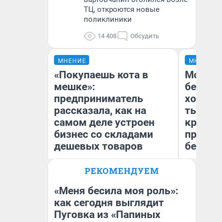
ТЦ, откроются новые
поликлиники
14 408
Обсудить
МНЕНИЕ
МНЕНИЕ
«Покупаешь кота в
Мой ба
мешке»:
береже
предприниматель
хотела 
рассказала, как на
тысяч,
самом деле устроен
кредит,
бизнес со складами
приеха
дешевых товаров
безопа
РЕКОМЕНДУЕМ
Наталья Шорохова
Кс
Открыла кофейную точку на
Ав
деньги соцразвития
«Меня бесила моя роль»:
как сегодня выглядит
Пуговка из «Папиных