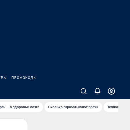
ГРЫ
ПРОМОКОДЫ
рач — о здоровье мозга
Сколько зарабатывают врачи
Теплоход сел