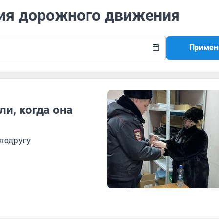
ция дорожного движения
Примен
и, когда она
 подругу