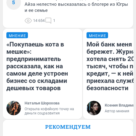
5
Айза нелестно высказалась о блогере из Югры
и ее семье
14 654
1
МНЕНИЕ
МНЕНИЕ
«Покупаешь кота в
Мой банк меня
мешке»:
бережет. Журн
предприниматель
хотела снять 20
рассказала, как на
тысяч, чтобы п
самом деле устроен
кредит, — к ней
бизнес со складами
приехала служб
дешевых товаров
безопасности
Наталья Шорохова
Ксения Владими
Открыла кофейную точку на
Автор мнения
деньги соцразвития
РЕКОМЕНДУЕМ