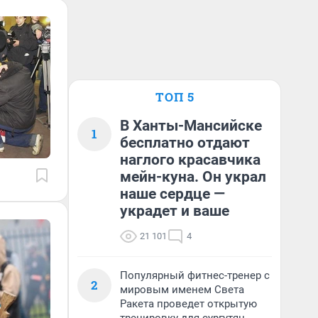
ТОП 5
В Ханты-Мансийске
1
бесплатно отдают
наглого красавчика
мейн-куна. Он украл
наше сердце —
украдет и ваше
21 101
4
Популярный фитнес-тренер с
2
мировым именем Света
Ракета проведет открытую