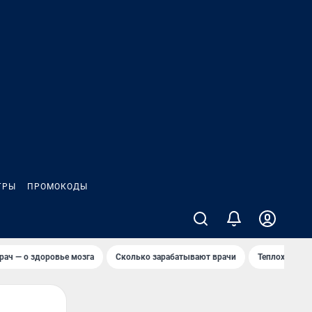
ГРЫ
ПРОМОКОДЫ
рач — о здоровье мозга
Сколько зарабатывают врачи
Теплоход сел