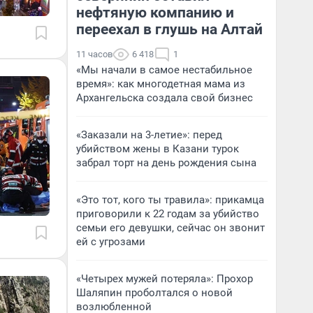
нефтяную компанию и
переехал в глушь на Алтай
11 часов
6 418
1
«Мы начали в самое нестабильное
время»: как многодетная мама из
Архангельска создала свой бизнес
«Заказали на 3-летие»: перед
убийством жены в Казани турок
забрал торт на день рождения сына
«Это тот, кого ты травила»: прикамца
приговорили к 22 годам за убийство
семьи его девушки, сейчас он звонит
ей с угрозами
«Четырех мужей потеряла»: Прохор
Шаляпин проболтался о новой
возлюбленной