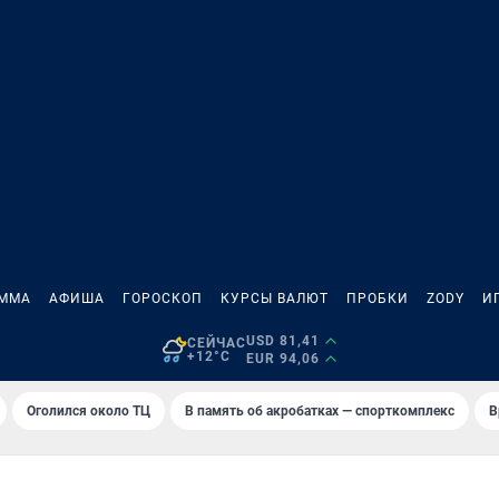
АММА
АФИША
ГОРОСКОП
КУРСЫ ВАЛЮТ
ПРОБКИ
ZODY
И
USD 81,41
СЕЙЧАС
+12°C
EUR 94,06
Оголился около ТЦ
В память об акробатках — спорткомплекс
В