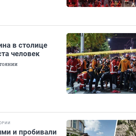
ина в столице
та человек
стоянии
ОРИИ
ями и пробивали