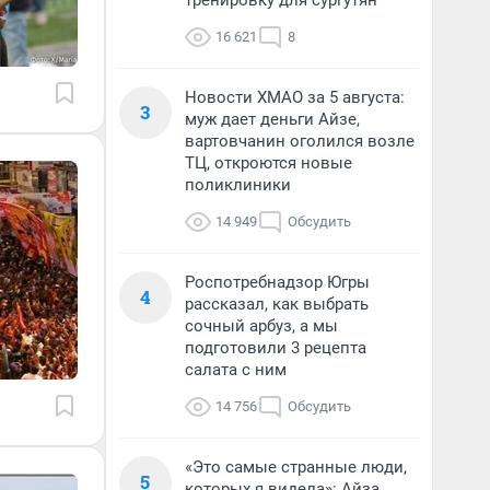
тренировку для сургутян
16 621
8
Новости ХМАО за 5 августа:
3
муж дает деньги Айзе,
вартовчанин оголился возле
ТЦ, откроются новые
поликлиники
14 949
Обсудить
Роспотребнадзор Югры
4
рассказал, как выбрать
сочный арбуз, а мы
подготовили 3 рецепта
салата с ним
14 756
Обсудить
«Это самые странные люди,
5
которых я видела»: Айза