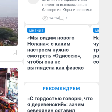
нелестно высказалась о
блогере из Югры и ее семье
14 614
1
МНЕНИЕ
МНЕНИЕ
«Мы видим нового
Наслед
Нолана»: с каким
чудом 
настроем нужно
трансп
смотреть «Одиссею»,
разнес
чтобы она не
советс
выглядела как фиаско
Ол
РЕКОМЕНДУЕМ
Бл
Надежда Губарь
вл
би
«С гордостью говорю, что
я деревенский»: зачем
северянин оставил