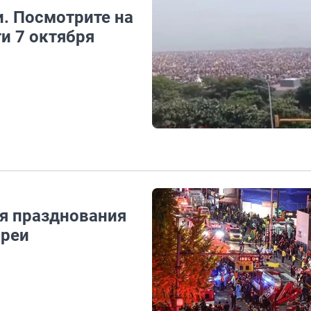
и. Посмотрите на
ти 7 октября
мя празднования
ореи