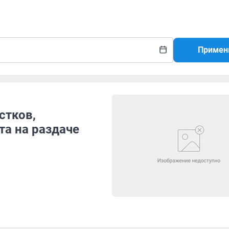
Примен
стков,
та на раздаче