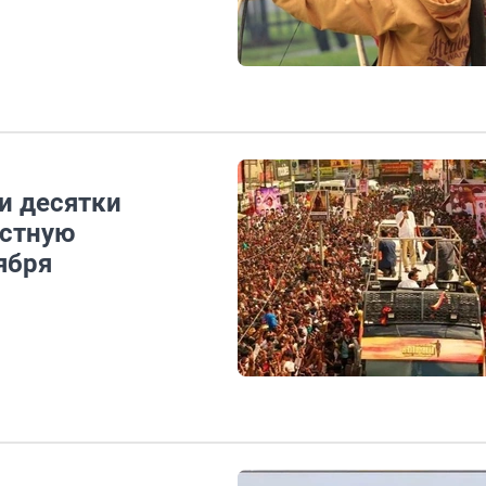
и десятки
естную
ября