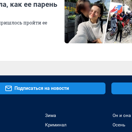
а, как ее парень
пришлось пройти ее
Подписаться на новости
Зима
Он и она
Криминал
Осень