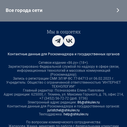
Все города сети
Мы в соцсетях
Контактные данные для Роскомнадзора и государственных органов
Сетевое издание «86.ру» (18+).
Зарегистрировано Федеральной службой по надзору в сфере связи,
информационных технологий и массовых коммуникаций
(Роскомнадзор).
Запись о регистрации СМИ ЭЛ № ФС 77-84713 от 06.02.2023 г.
Учредитель: Общество с ограниченной ответственностью "ИНТЕРНЕТ
ТЕХНОЛОГИИ"
Главный редактор: Познахарева Елена Павловна
Адрес редакции: 625000, г. Тюмень, ул. Максима Горького, д. 76, офис 214,
+7 (3452) 56-72-72 (доб. 3736)
Электронный адрес редакции:
86@shkulev.ru
Контактные данные для Роскомнадзора и государственных органов:
juristchel@shkulev.ru
Техподдержка:
help@shkulev.ru
По вопросам коммерческого сотрудничества:
Жапарова Жанна, менеджер по работе с федеральными клиентами