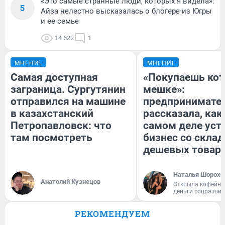
«Это самые странные люди, которых я видела»:
5
Айза нелестно высказалась о блогере из Югры
и ее семье
14 622
1
МНЕНИЕ
МНЕНИЕ
Самая доступная
«Покупаешь кот
заграница. Сургутянин
мешке»:
отправился на машине
предпринимате
в казахстанский
рассказала, как
Петропавловск: что
самом деле уст
там посмотреть
бизнес со скла
дешевых товар
Наталья Шорохо
Анатолий Кузнецов
Открыла кофейну
деньги соцразви
РЕКОМЕНДУЕМ