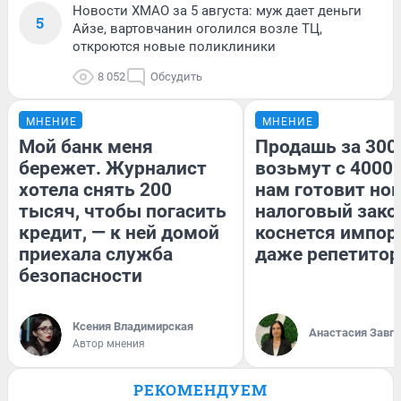
Новости ХМАО за 5 августа: муж дает деньги
5
Айзе, вартовчанин оголился возле ТЦ,
откроются новые поликлиники
8 052
Обсудить
МНЕНИЕ
МНЕНИЕ
Мой банк меня
Продашь за 3000
бережет. Журналист
возьмут с 4000.
хотела снять 200
нам готовит но
тысяч, чтобы погасить
налоговый зако
кредит, — к ней домой
коснется импор
приехала служба
даже репетитор
безопасности
Ксения Владимирская
Анастасия Завг
Автор мнения
РЕКОМЕНДУЕМ