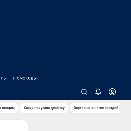
ГРЫ
ПРОМОКОДЫ
л певцом
Хаски покусала девочку
Вартовчанин стал звездой кибер