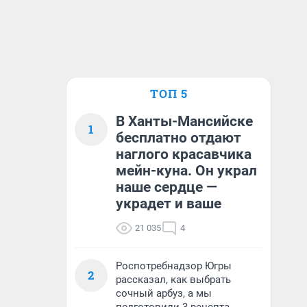
ТОП 5
В Ханты-Мансийске
1
бесплатно отдают
наглого красавчика
мейн-куна. Он украл
наше сердце —
украдет и ваше
21 035
4
Роспотребнадзор Югры
2
рассказал, как выбрать
сочный арбуз, а мы