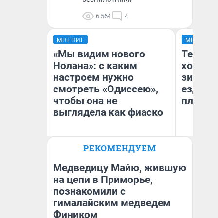
6 564
4
МНЕНИЕ
МНЕНИЕ
«Мы видим нового
Тепло 
Нолана»: с каким
холодн
настроем нужно
зимой.
смотреть «Одиссею»,
ездит н
чтобы она не
плюсы 
выглядела как фиаско
РЕКОМЕНДУЕМ
Надежда Губарь
Д
Медведицу Майю, жившую
на цепи в Приморье,
познакомили с
гималайским медведем
Фиником