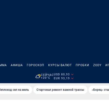
АММА
АФИША
ГОРОСКОП
КУРСЫ ВАЛЮТ
ПРОБКИ
ZODY
И
USD 80,93
СЕЙЧАС
+20°C
EUR 93,19
Теплоход сел на мель
Стартовал ремонт важной трассы
«Борец» ста