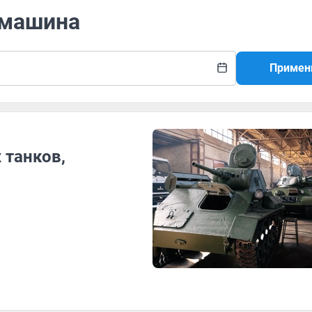
 машина
Примен
 танков,