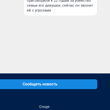
приговорили к 22 годам за убийство
семьи его девушки, сейчас он звонит
ей с угрозами
Сообщить новость
Спорт