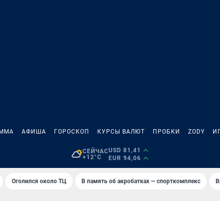
АММА
АФИША
ГОРОСКОП
КУРСЫ ВАЛЮТ
ПРОБКИ
ZODY
И
USD 81,41
СЕЙЧАС
+12°C
EUR 94,06
Оголился около ТЦ
В память об акробатках — спорткомплекс
В