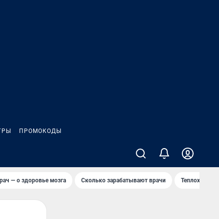
ГРЫ
ПРОМОКОДЫ
рач — о здоровье мозга
Сколько зарабатывают врачи
Теплоход сел