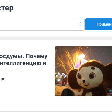
стер
Примен
Госдумы. Почему
интеллигенцию и
уре