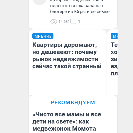
нелестно высказалась о
блогере из Югры и ее семье
14 631
1
МНЕНИЕ
МНЕНИЕ
Квартиры дорожают,
Тепло 
но дешевеют: почему
холодн
рынок недвижимости
зимой.
сейчас такой странный
ездит н
плюсы 
РЕКОМЕНДУЕМ
Екатерина Торопова
Д
директор агентства
недвижимости
«Чисто все мамы и все
дети на свете»: как
медвежонок Момота