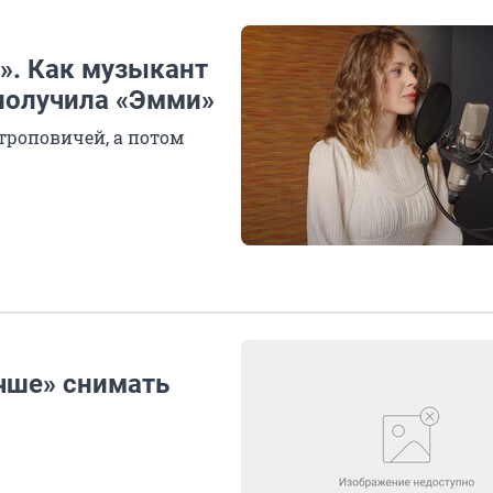
». Как музыкант
 получила «Эмми»
троповичей, а потом
учше» снимать