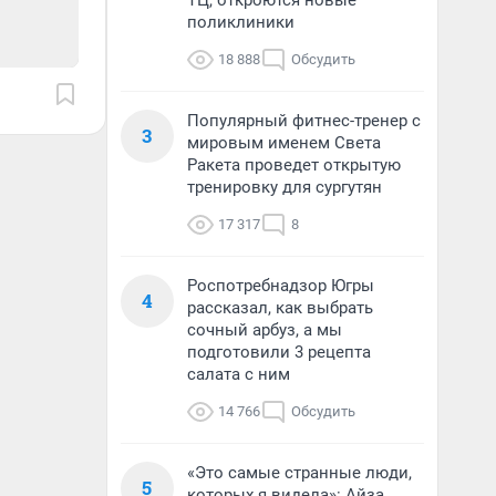
ТЦ, откроются новые
поликлиники
18 888
Обсудить
Популярный фитнес-тренер с
3
мировым именем Света
Ракета проведет открытую
тренировку для сургутян
17 317
8
Роспотребнадзор Югры
4
рассказал, как выбрать
сочный арбуз, а мы
подготовили 3 рецепта
салата с ним
14 766
Обсудить
«Это самые странные люди,
5
которых я видела»: Айза