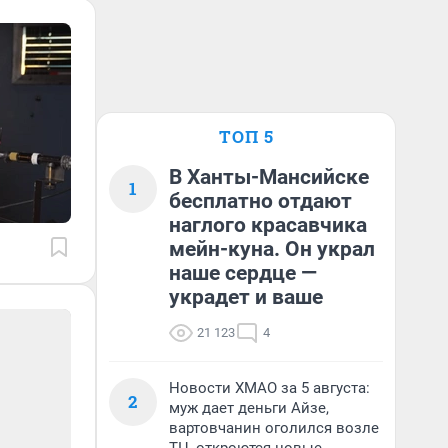
ТОП 5
В Ханты-Мансийске
1
бесплатно отдают
наглого красавчика
мейн-куна. Он украл
наше сердце —
украдет и ваше
21 123
4
Новости ХМАО за 5 августа:
2
муж дает деньги Айзе,
вартовчанин оголился возле