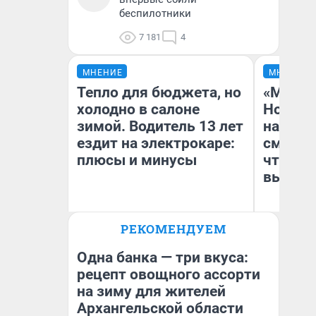
беспилотники
7 181
4
МНЕНИЕ
МНЕНИЕ
Тепло для бюджета, но
«Мы ви
холодно в салоне
Нолана
зимой. Водитель 13 лет
настро
ездит на электрокаре:
смотре
плюсы и минусы
чтобы 
выгляд
РЕКОМЕНДУЕМ
Денис Дедюхин
На
Одна банка — три вкуса:
рецепт овощного ассорти
на зиму для жителей
Архангельской области