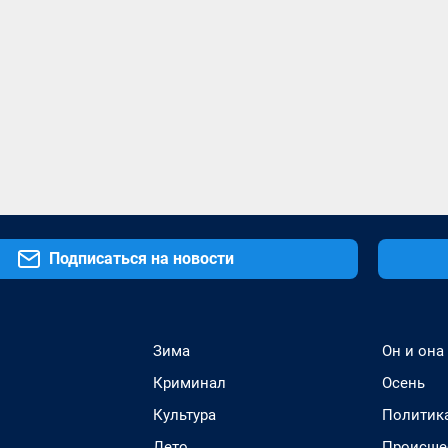
Подписаться на новости
Зима
Он и она
Криминал
Осень
Культура
Политик
Лето
Происше