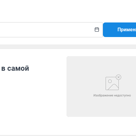
Примен
 в самой