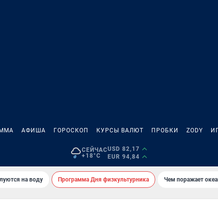
АММА
АФИША
ГОРОСКОП
КУРСЫ ВАЛЮТ
ПРОБКИ
ZODY
И
USD 82,17
СЕЙЧАС
+18°C
EUR 94,84
луются на воду
Программа Дня физкультурника
Чем поражает оке