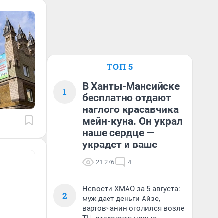
ТОП 5
В Ханты-Мансийске
1
бесплатно отдают
наглого красавчика
мейн-куна. Он украл
наше сердце —
украдет и ваше
21 276
4
Новости ХМАО за 5 августа:
2
муж дает деньги Айзе,
вартовчанин оголился возле