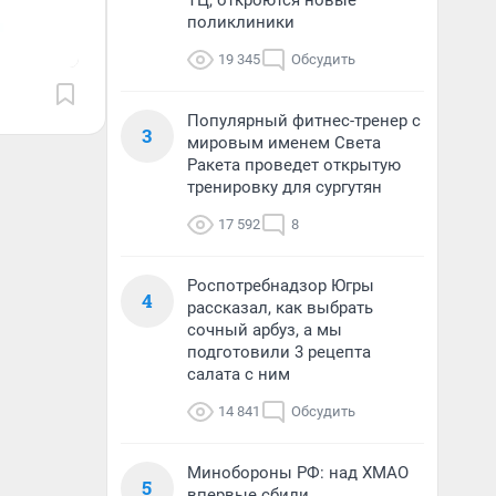
ТЦ, откроются новые
поликлиники
19 345
Обсудить
Популярный фитнес-тренер с
3
мировым именем Света
Ракета проведет открытую
тренировку для сургутян
17 592
8
Роспотребнадзор Югры
4
рассказал, как выбрать
сочный арбуз, а мы
подготовили 3 рецепта
салата с ним
14 841
Обсудить
Минобороны РФ: над ХМАО
5
впервые сбили