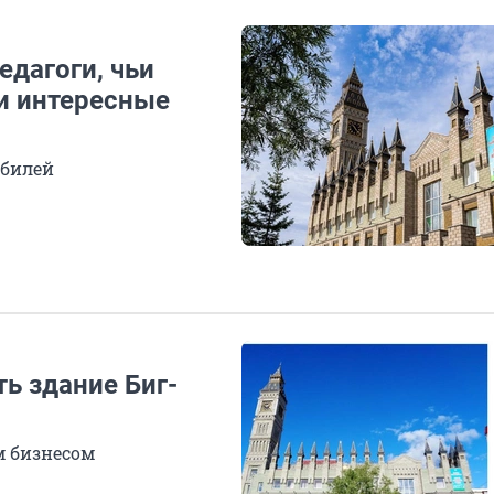
едагоги, чьи
ли интересные
юбилей
ть здание Биг-
м бизнесом