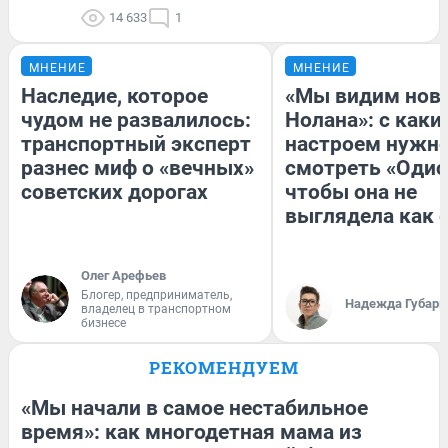
14 633
1
МНЕНИЕ
МНЕНИЕ
Наследие, которое
«Мы видим нов
чудом не развалилось:
Нолана»: с каки
транспортный эксперт
настроем нужн
разнес миф о «вечных»
смотреть «Одис
советских дорогах
чтобы она не
выглядела как 
Олег Арефьев
Блогер, предприниматель,
Надежда Губарь
владелец в транспортном
бизнесе
РЕКОМЕНДУЕМ
«Мы начали в самое нестабильное
время»: как многодетная мама из