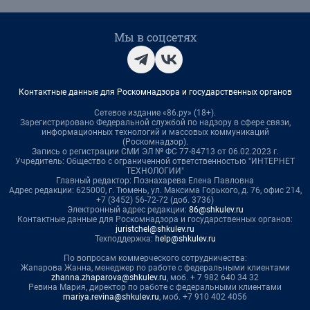
Мы в соцсетях
Контактные данные для Роскомнадзора и государственных органов
Сетевое издание «86.ру» (18+).
Зарегистрировано Федеральной службой по надзору в сфере связи,
информационных технологий и массовых коммуникаций
(Роскомнадзор).
Запись о регистрации СМИ ЭЛ № ФС 77-84713 от 06.02.2023 г.
Учредитель: Общество с ограниченной ответственностью "ИНТЕРНЕТ
ТЕХНОЛОГИИ"
Главный редактор: Познахарева Елена Павловна
Адрес редакции: 625000, г. Тюмень, ул. Максима Горького, д. 76, офис 214,
+7 (3452) 56-72-72 (доб. 3736)
Электронный адрес редакции:
86@shkulev.ru
Контактные данные для Роскомнадзора и государственных органов:
juristchel@shkulev.ru
Техподдержка:
help@shkulev.ru
По вопросам коммерческого сотрудничества:
Жапарова Жанна, менеджер по работе с федеральными клиентами
zhanna.zhaparova@shkulev.ru
, моб. + 7 982 640 34 32
Ревина Мария, директор по работе с федеральными клиентами
mariya.revina@shkulev.ru
, моб. +7 910 402 4056