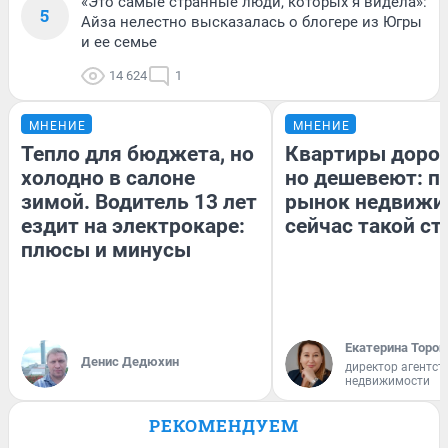
«Это самые странные люди, которых я видела»:
5
Айза нелестно высказалась о блогере из Югры
и ее семье
14 624
1
МНЕНИЕ
МНЕНИЕ
Тепло для бюджета, но
Квартиры доро
холодно в салоне
но дешевеют: п
зимой. Водитель 13 лет
рынок недвижи
ездит на электрокаре:
сейчас такой с
плюсы и минусы
Екатерина Тороп
Денис Дедюхин
директор агентст
недвижимости
РЕКОМЕНДУЕМ