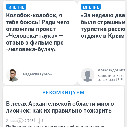
МНЕНИЕ
МНЕНИЕ
Колобок-колобок, я
«За неделю две
тебя боюсь! Ради чего
были страшные
отложили прокат
туристка расска
«Человека-паука» —
отдыхе в Крым
отзыв о фильме про
«человека-булку»
Александра Исм
Надежда Губарь
заместитель глав
редактора 63.RU
РЕКОМЕНДУЕМ
В лесах Архангельской области много
лисичек: как их правильно пожарить
2 часа
2 768
1