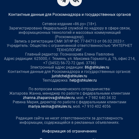
Контактные данные для Роскомнадзора и государственных органов
Сетевое издание «86.ру» (18+).
Зарегистрировано Федеральной службой по надзору в сфере связи,
информационных технологий и массовых коммуникаций
(Роскомнадзор).
Запись о регистрации СМИ ЭЛ № ФС 77-84713 от 06.02.2023 г.
Учредитель: Общество с ограниченной ответственностью "ИНТЕРНЕТ
ТЕХНОЛОГИИ"
Главный редактор: Познахарева Елена Павловна
Адрес редакции: 625000, г. Тюмень, ул. Максима Горького, д. 76, офис 214,
+7 (3452) 56-72-72 (доб. 3736)
Электронный адрес редакции:
86@shkulev.ru
Контактные данные для Роскомнадзора и государственных органов:
juristchel@shkulev.ru
Техподдержка:
help@shkulev.ru
По вопросам коммерческого сотрудничества:
Жапарова Жанна, менеджер по работе с федеральными клиентами
zhanna.zhaparova@shkulev.ru
, моб. + 7 982 640 34 32
Ревина Мария, директор по работе с федеральными клиентами
mariya.revina@shkulev.ru
, моб. +7 910 402 4056
Редакция сайта не несет ответственности за достоверность
информации, содержащейся в рекламных объявлениях.
Информация об ограничениях