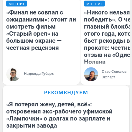
МНЕНИЕ
МНЕНИЕ
«Финал не совпал с
«Никого нельзя
ожиданиями»: стоит ли
победить». О ч
смотреть фильм
главный блокба
«Старый орел» на
этого года, кот
большом экране —
бьет рекорды в
честная рецензия
прокате: честн
отзыв на «Одис
Нолана
Стас Соколов
Надежда Губарь
Эксперт
РЕКОМЕНДУЕМ
«Я потерял жену, детей, всё»:
откровения экс-рабочего уфимской
«Лампочки» о долгах по зарплате и
закрытии завода