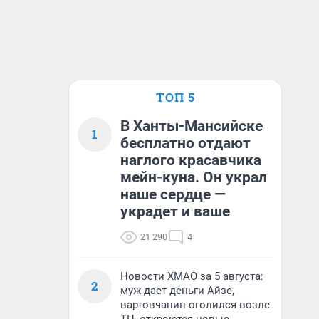
ТОП 5
В Ханты-Мансийске
1
бесплатно отдают
наглого красавчика
мейн-куна. Он украл
наше сердце —
украдет и ваше
21 290
4
Новости ХМАО за 5 августа:
2
муж дает деньги Айзе,
вартовчанин оголился возле