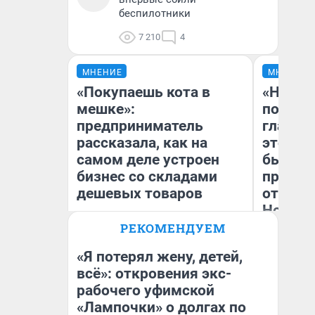
беспилотники
7 210
4
МНЕНИЕ
МНЕНИЕ
«Покупаешь кота в
«Никог
мешке»:
победи
предприниматель
главны
рассказала, как на
этого г
самом деле устроен
бьет р
бизнес со складами
прокат
дешевых товаров
отзыв 
Нолана
РЕКОМЕНДУЕМ
Наталья Шорохова
Ст
Открыла кофейную точку на
Эк
деньги соцразвития
«Я потерял жену, детей,
всё»: откровения экс-
рабочего уфимской
«Лампочки» о долгах по