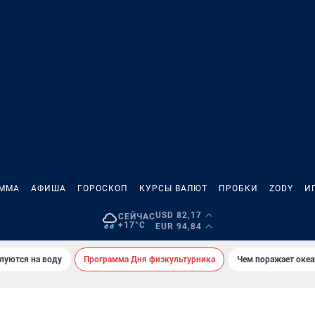
АММА
АФИША
ГОРОСКОП
КУРСЫ ВАЛЮТ
ПРОБКИ
ZODY
И
USD 82,17
СЕЙЧАС
+17°C
EUR 94,84
луются на воду
Программа Дня физкультурника
Чем поражает оке