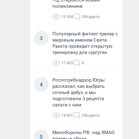
ТЦ, откроются новые
поликлиники
19 354
Обсудить
Популярный фитнес-тренер с
3
мировым именем Света
Ракета проведет открытую
тренировку для сургутян
17 603
8
Роспотребнадзор Югры
4
рассказал, как выбрать
сочный арбуз, а мы
подготовили 3 рецепта
салата с ним
14 851
Обсудить
Минобороны РФ: над ХМАО
5
впервые сбили