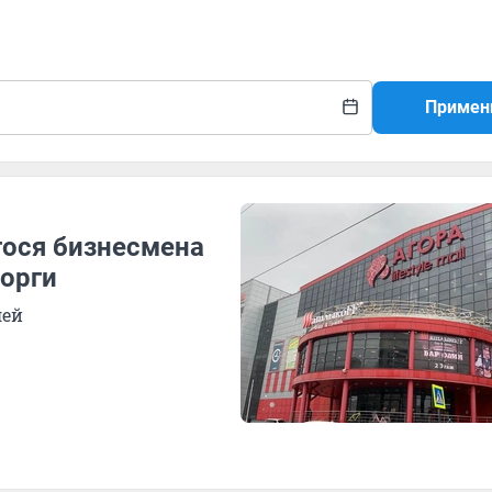
Примен
гося бизнесмена
торги
лей