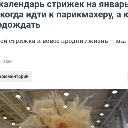
календарь стрижек на январ
 когда идти к парикмахеру, а 
одождать
ней стрижка и вовсе продлит жизнь — мы
2 804
 комментарий