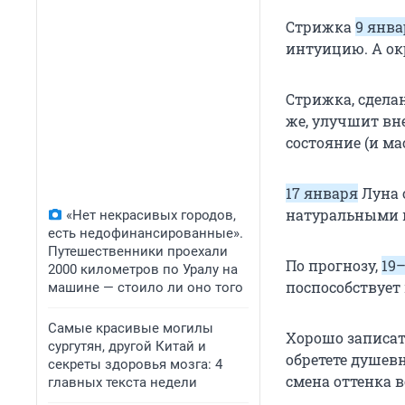
Стрижка
9 янва
интуицию. А ок
Стрижка, сдел
же, улучшит вн
состояние (и ма
17 января
Луна 
натуральными к
«Нет некрасивых городов,
есть недофинансированные».
Путешественники проехали
По прогнозу,
19
2000 километров по Уралу на
поспособствует
машине — стоило ли оно того
Самые красивые могилы
Хорошо записат
сургутян, другой Китай и
обретете душев
секреты здоровья мозга: 4
смена оттенка в
главных текста недели