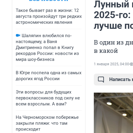
Лунный 
Такое бывает раз в жизни: 12
2025-го:
августа произойдут три редких
астрономических явления
лучше п
Шаляпин влюбился по-
В один из д
настоящему, а Ваня
Дмитриенко попал в Книгу
в какой
рекордов России: новости из
мира шоу-бизнеса
1 января 2025, 04:00
В Югре поспела одна из самых
дорогих ягод России
Написать
Эти вопросы для будущих
первоклассников под силу не
всем взрослым. А вам?
На Черноморском побережье
закрыли пляжи: что там
происходит