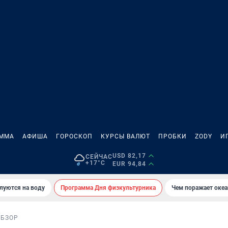
АММА
АФИША
ГОРОСКОП
КУРСЫ ВАЛЮТ
ПРОБКИ
ZODY
И
USD 82,17
СЕЙЧАС
+17°C
EUR 94,84
луются на воду
Программа Дня физкультурника
Чем поражает оке
ОБЗОР