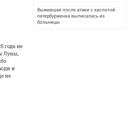
Выжившая после атаки с кислотой
петербурженка выписалась из
больницы
5 года не
ы Луны,
ибо
люди и
ще не