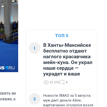
ТОП 5
В Ханты-Мансийске
1
бесплатно отдают
наглого красавчика
мейн-куна. Он украл
наше сердце —
украдет и ваше
21 273
4
лиять не
Новости ХМАО за 5 августа:
2
ояние, а
муж дает деньги Айзе,
вартовчанин оголился возле