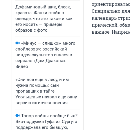
ориентироватьс
Дофаминовый шик, блеск,
Специально для
красота. Фанки-стайл в
календарь стриж
одежде: что это такое и как
его носить — примеры
прической, обяз
образов с фото
важное. Наприм
«Минус — слишком много
спойлеров»: российский
ниндзя-скульптор снялся в
сериале «Дом Дракона».
Видео
«Они всё еще в лесу, и им
нужна помощь»: сын
пропавших в тайге
Усольцевых назвал еще одну
версию их исчезновения
Топор войны вообще был?
Экс-подружка Гуфа из Сургута
поддержала его бывшую,