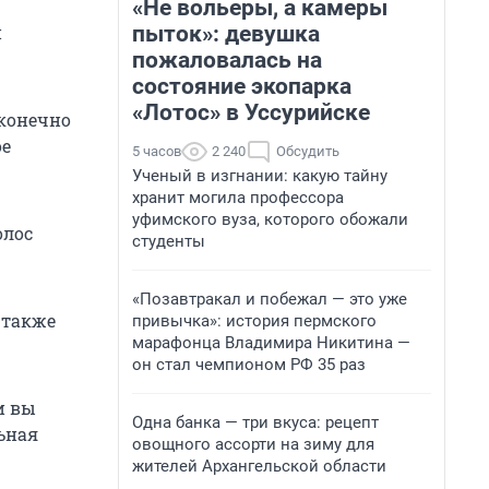
«Не вольеры, а камеры
пыток»: девушка
и
пожаловалась на
состояние экопарка
«Лотос» в Уссурийске
 конечно
ое
5 часов
2 240
Обсудить
Ученый в изгнании: какую тайну
хранит могила профессора
уфимского вуза, которого обожали
олос
студенты
«Позавтракал и побежал — это уже
 также
привычка»: история пермского
марафонца Владимира Никитина —
он стал чемпионом РФ 35 раз
и вы
Одна банка — три вкуса: рецепт
ьная
овощного ассорти на зиму для
жителей Архангельской области