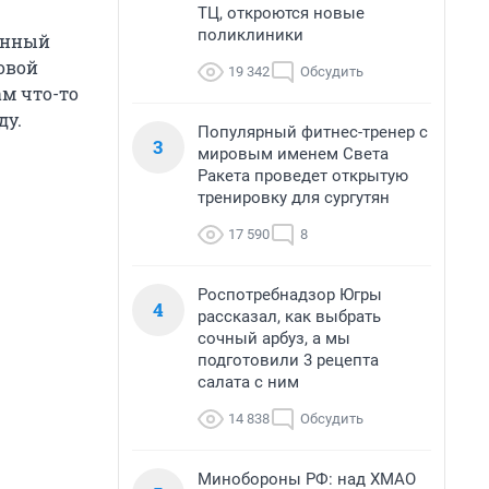
ТЦ, откроются новые
поликлиники
лунный
овой
19 342
Обсудить
ам что-то
ду.
Популярный фитнес-тренер с
3
мировым именем Света
Ракета проведет открытую
тренировку для сургутян
17 590
8
Роспотребнадзор Югры
4
рассказал, как выбрать
сочный арбуз, а мы
подготовили 3 рецепта
салата с ним
14 838
Обсудить
Минобороны РФ: над ХМАО