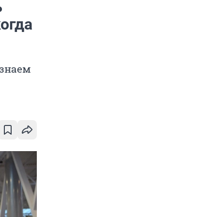
ь
когда
 знаем