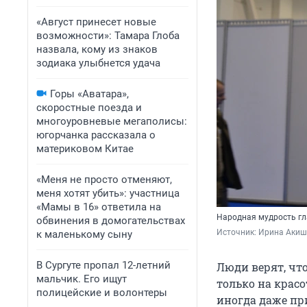
«Август принесет новые
возможности»: Тамара Глоба
назвала, кому из знаков
зодиака улыбнется удача
Горы «Аватара»,
скоростные поезда и
многоуровневые мегаполисы:
югорчанка рассказала о
материковом Китае
«Меня не просто отменяют,
меня хотят убить»: участница
«Мамы в 16» ответила на
Народная мудрость гл
обвинения в домогательствах
Источник: 
Ирина Акиш
к маленькому сыну
В Сургуте пропал 12-летний
Люди верят, чт
мальчик. Его ищут
только на красо
полицейские и волонтеры
иногда даже пр