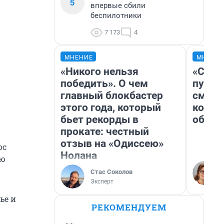
5
впервые сбили
беспилотники
7 173
4
МНЕНИЕ
МНЕНИ
«Никого нельзя
«Спут
победить». О чем
пургу»
главный блокбастер
смерт
этого года, который
котор
бьет рекорды в
обнар
прокате: честный
отзыв на «Одиссею»
ос
Нолана
ию
Стас Соколов
Эксперт
ье и
РЕКОМЕНДУЕМ