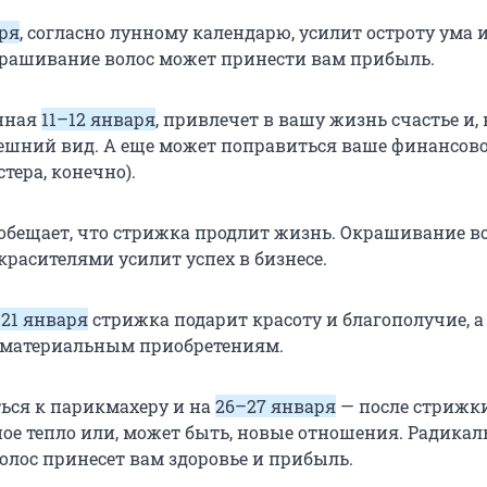
ря
, согласно лунному календарю, усилит остроту ума 
рашивание волос может принести вам прибыль.
анная
11–12 января
, привлечет в вашу жизнь счастье и,
ешний вид. А еще может поправиться ваше финансов
стера, конечно).
обещает, что стрижка продлит жизнь. Окрашивание в
расителями усилит успех в бизнесе.
–21 января
стрижка подарит красоту и благополучие, а
 материальным приобретениям.
ься к парикмахеру и на
26–27 января
— после стрижк
ное тепло или, может быть, новые отношения. Радикал
олос принесет вам здоровье и прибыль.