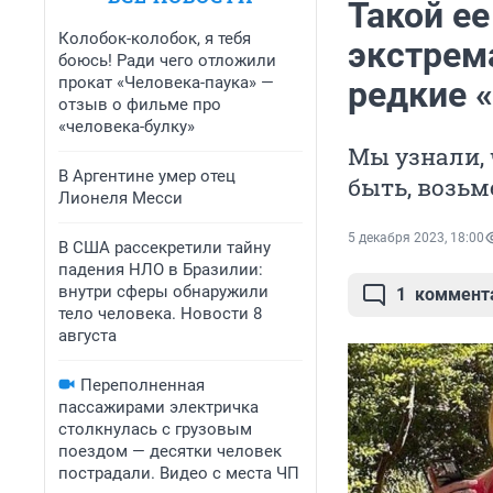
Такой ее
Колобок-колобок, я тебя
экстрем
боюсь! Ради чего отложили
прокат «Человека-паука» —
редкие 
отзыв о фильме про
«человека-булку»
Мы узнали, 
В Аргентине умер отец
быть, возьм
Лионеля Месси
5 декабря 2023, 18:00
В США рассекретили тайну
падения НЛО в Бразилии:
внутри сферы обнаружили
1
коммент
тело человека. Новости 8
августа
Переполненная
пассажирами электричка
столкнулась с грузовым
поездом — десятки человек
пострадали. Видео с места ЧП