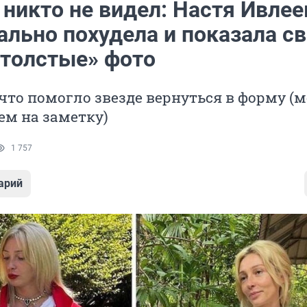
 никто не видел: Настя Ивлее
ально похудела и показала с
«толстые» фото
что помогло звезде вернуться в форму (
ем на заметку)
1 757
арий