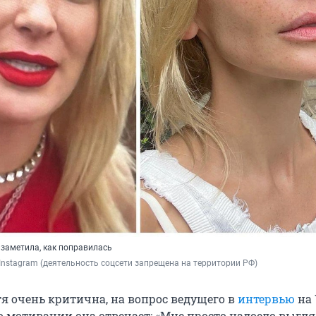
 заметила, как поправилась
 / Instagram (деятельность соцсети запрещена на территории РФ)
тя очень критична, на вопрос ведущего в
интервью
на 
о мотивации она отвечает: «Мне просто надоело выгля