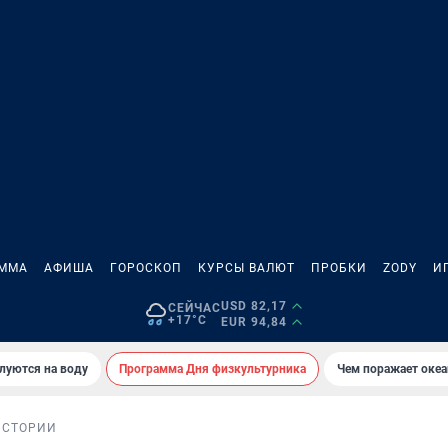
АММА
АФИША
ГОРОСКОП
КУРСЫ ВАЛЮТ
ПРОБКИ
ZODY
И
USD 82,17
СЕЙЧАС
+17°C
EUR 94,84
луются на воду
Программа Дня физкультурника
Чем поражает оке
ИСТОРИИ