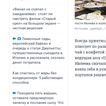
«Финал не совпал с
ожиданиями»: стоит ли
смотреть фильм «Старый
орел» на большом экране —
Настя Ивлеева в апреле
честная рецензия
Источник: 
_agentgirl_
Лимонные сады,
Всегда приятно,
европейский Байкал и
плюсует по разм
очередь к статуе Джульетты:
чай с конфетой
путешественница съездила в
ведущая шоу «О
Италию и рассказала, сколько
денег потратила
Ивлеева сначал
взяла себя в ру
Как спастись от жары без
порталов решил
кондиционера: 5 работающих
способов
Покорила пять вершин,
оставила предсмертную
записку и послание сыну. Что