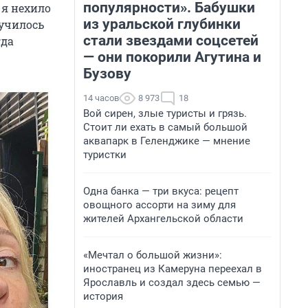
популярности». Бабушки
 я нехило
из уральской глубинки
лучилось
стали звездами соцсетей
гда
— они покорили Агутина и
Бузову
14 часов
8 973
18
Вой сирен, злые туристы и грязь.
Стоит ли ехать в самый большой
аквапарк в Геленджике — мнение
туристки
Одна банка — три вкуса: рецепт
овощного ассорти на зиму для
жителей Архангельской области
«Мечтал о большой жизни»:
иностранец из Камеруна переехал в
Ярославль и создал здесь семью —
история