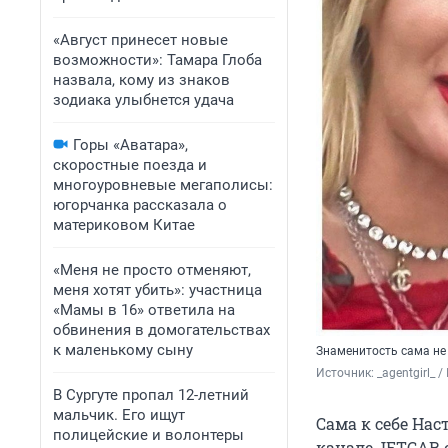
«Август принесет новые
возможности»: Тамара Глоба
назвала, кому из знаков
зодиака улыбнется удача
Горы «Аватара»,
скоростные поезда и
многоуровневые мегаполисы:
югорчанка рассказала о
материковом Китае
«Меня не просто отменяют,
меня хотят убить»: участница
«Мамы в 16» ответила на
обвинения в домогательствах
к маленькому сыну
Знаменитость сама не
Источник: 
_agentgirl_
В Сургуте пропал 12-летний
мальчик. Его ищут
Сама к себе Нас
полицейские и волонтеры
канале JETCAR 