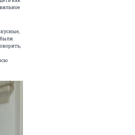
авильное
вкусные,
 были
говорить,
 всю