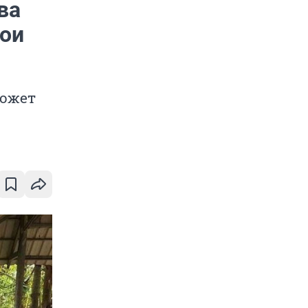
ва
вои
может