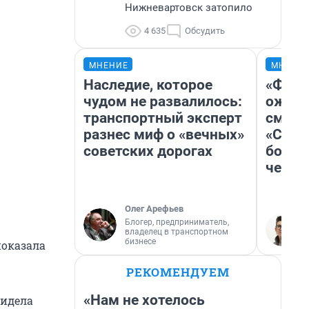
Нижневартовск затопило
4 635
Обсудить
МНЕНИЕ
МНЕНИ
Наследие, которое
«Фина
чудом не развалилось:
ожида
транспортный эксперт
смотр
разнес миф о «вечных»
«Стар
советских дорогах
больш
честн
Олег Арефьев
Блогер, предприниматель,
владелец в транспортном
бизнесе
показала
РЕКОМЕНДУЕМ
«Нам не хотелось
видела