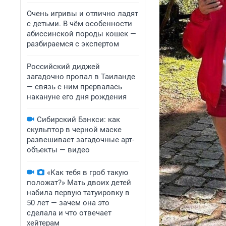
Очень игривы и отлично ладят
с детьми. В чём особенности
абиссинской породы кошек —
разбираемся с экспертом
Российский диджей
загадочно пропал в Таиланде
— связь с ним прервалась
накануне его дня рождения
Сибирский Бэнкси: как
скульптор в черной маске
развешивает загадочные арт-
объекты — видео
«Как тебя в гроб такую
положат?» Мать двоих детей
набила первую татуировку в
50 лет — зачем она это
сделала и что отвечает
хейтерам