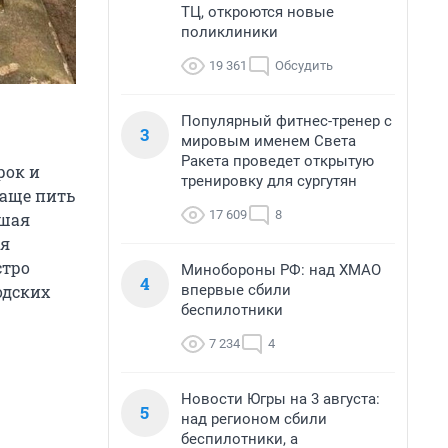
ТЦ, откроются новые
поликлиники
19 361
Обсудить
Популярный фитнес-тренер с
3
мировым именем Света
Ракета проведет открытую
рок и
тренировку для сургутян
лаще пить
17 609
8
вшая
тя
стро
Минобороны РФ: над ХМАО
4
впервые сбили
одских
беспилотники
7 234
4
Новости Югры на 3 августа:
5
над регионом сбили
беспилотники, а