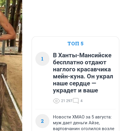
ТОП 5
В Ханты-Мансийске
1
бесплатно отдают
наглого красавчика
мейн-куна. Он украл
наше сердце —
украдет и ваше
21 297
4
Новости ХМАО за 5 августа:
2
муж дает деньги Айзе,
вартовчанин оголился возле