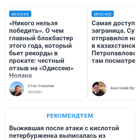
МНЕНИЕ
МНЕНИЕ
«Никого нельзя
Самая доступн
победить». О чем
заграница. Сур
главный блокбастер
отправился на
этого года, который
в казахстански
бьет рекорды в
Петропавловск
прокате: честный
там посмотрет
отзыв на «Одиссею»
Нолана
Стас Соколов
Анатолий Кузн
Эксперт
РЕКОМЕНДУЕМ
Выжившая после атаки с кислотой
петербурженка выписалась из