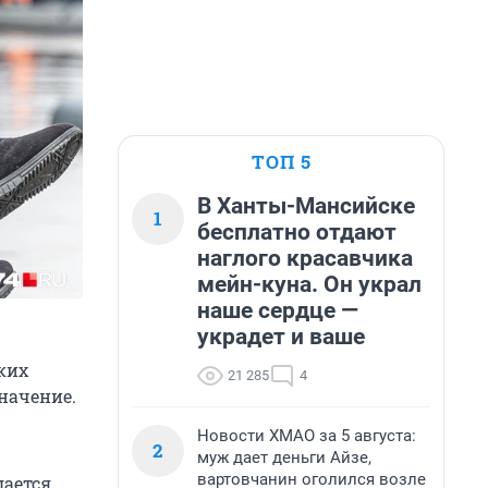
ТОП 5
В Ханты-Мансийске
1
бесплатно отдают
наглого красавчика
мейн-куна. Он украл
наше сердце —
украдет и ваше
ких
21 285
4
начение.
Новости ХМАО за 5 августа:
2
муж дает деньги Айзе,
вартовчанин оголился возле
дается