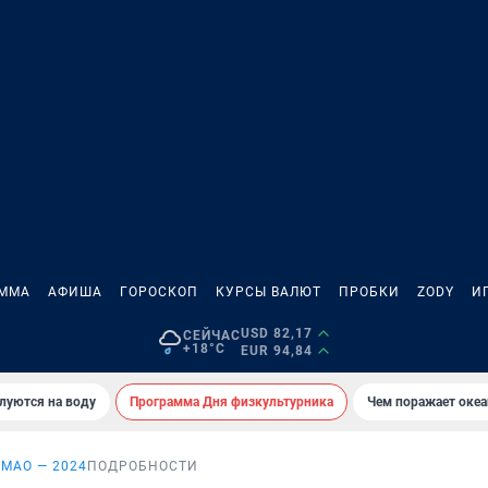
АММА
АФИША
ГОРОСКОП
КУРСЫ ВАЛЮТ
ПРОБКИ
ZODY
И
USD 82,17
СЕЙЧАС
+18°C
EUR 94,84
луются на воду
Программа Дня физкультурника
Чем поражает оке
МАО — 2024
ПОДРОБНОСТИ