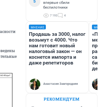
5
впервые сбили
беспилотники
7 193
4
МНЕНИЕ
МНЕНИ
пасности
Продашь за 3000, налог
«Поку
возьмут с 4000. Что
мешке
нам готовит новый
предп
оведены
налоговый закон — он
расска
ательные
коснется импорта и
самом
даже репетиторов
бизне
дешев
Анастасия Завгородняя
РЕКОМЕНДУЕМ