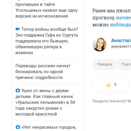
пропавших в тайге
Ранее мы писал
Усольцевых назвал еще одну
версию их исчезновения
прогнозу,
начне
можно
наблюда
Топор войны вообще был?
Экс-подружка Гуфа из Сургута
Анастас
поддержала его бывшую,
обвинившую рэпера в
журналист 
изменах
Паводок
Подт
Переводы россиян начнут
блокировать по одной
причине: подробности
0
Ушел от жены с двумя
детьми. Как главный качок
Увидели опечатку? В
«Уральских пельменей» в 54
года закрутил роман с
молодой красоткой
«Нет некрасивых городов,