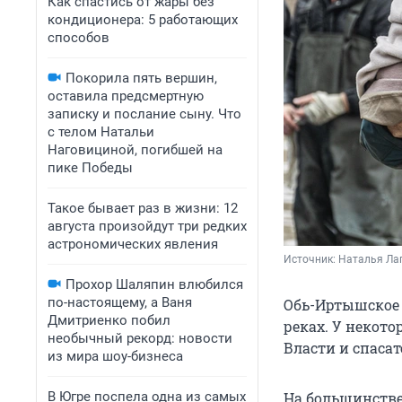
Как спастись от жары без
кондиционера: 5 работающих
способов
Покорила пять вершин,
оставила предсмертную
записку и послание сыну. Что
с телом Натальи
Наговициной, погибшей на
пике Победы
Такое бывает раз в жизни: 12
августа произойдут три редких
астрономических явления
Источник: 
Наталья Лап
Прохор Шаляпин влюбился
по-настоящему, а Ваня
Обь-Иртышское 
Дмитриенко побил
реках. У некот
необычный рекорд: новости
Власти и спаса
из мира шоу-бизнеса
В Югре поспела одна из самых
На большинстве