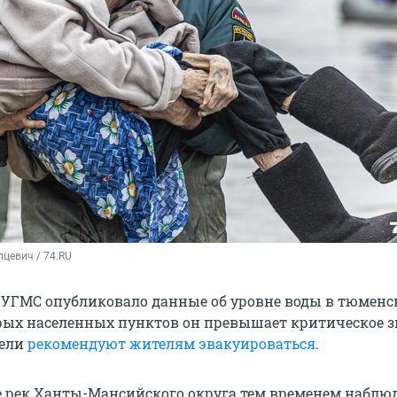
цевич / 74.RU
УГМС опубликовало данные об уровне воды в тюменс
орых населенных пунктов он превышает критическое з
тели
рекомендуют жителям эвакуироваться
.
 рек Ханты-Мансийского округа тем временем наблю