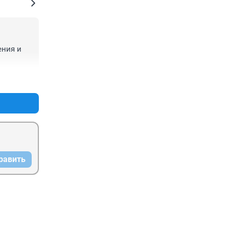
ния и 
+0
–0
равить