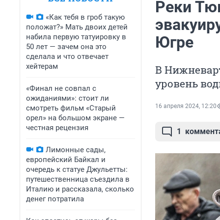
Реки Тю
«Как тебя в гроб такую
эвакуиру
положат?» Мать двоих детей
набила первую татуировку в
Югре
50 лет — зачем она это
сделала и что отвечает
хейтерам
В Нижневарт
уровень вод
«Финал не совпал с
ожиданиями»: стоит ли
16 апреля 2024, 12:20
смотреть фильм «Старый
орел» на большом экране —
честная рецензия
1
коммент
Лимонные сады,
европейский Байкал и
очередь к статуе Джульетты:
путешественница съездила в
Италию и рассказала, сколько
денег потратила