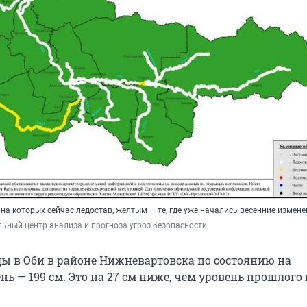
на которых сейчас ледостав, желтым — те, где уже начались весенние измен
ьный центр анализа и прогноза угроз безопасности
оды в Оби в районе Нижневартовска по состоянию на
ь — 199 см. Это на 27 см ниже, чем уровень прошлого 