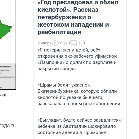
«Год преследовал и облил
кислотой». Рассказ
петербурженки о
жестоком нападении и
реабилитации
6 часов
6 223
113
«Я потерял жену, детей, всё»:
откровения экс-рабочего уфимской
«Лампочки» о долгах по зарплате и
закрытии завода
«Шрамы болят ужасно».
Екатеринбурженка, которую облили
ения
кислотой по указке бывшего,
рассказала о своем восстановлении
«Выглядит, будто сейчас развалится»:
года в
ребенка из Австралии шокировало
состояние зданий в Приморье