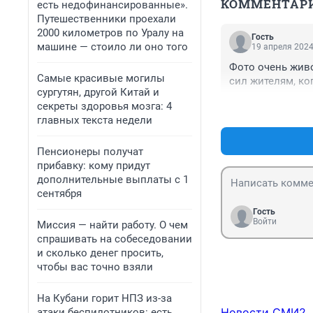
КОММЕНТАР
есть недофинансированные».
Путешественники проехали
2000 километров по Уралу на
Гость
машине — стоило ли оно того
19 апреля 2024
Фото очень живое
Самые красивые могилы
сил жителям, ког
сургутян, другой Китай и
секреты здоровья мозга: 4
главных текста недели
Пенсионеры получат
прибавку: кому придут
дополнительные выплаты с 1
сентября
Гость
Войти
Миссия — найти работу. О чем
спрашивать на собеседовании
и сколько денег просить,
чтобы вас точно взяли
На Кубани горит НПЗ из-за
Новости СМИ2
атаки беспилотников: есть