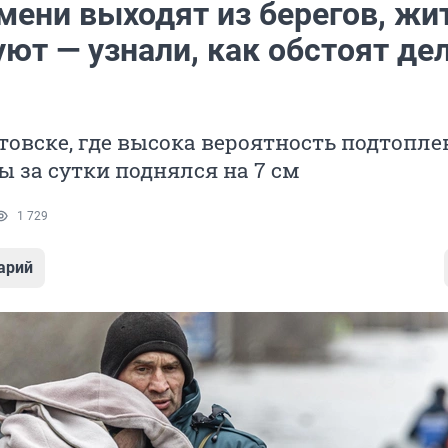
мени выходят из берегов, жи
ют — узнали, как обстоят дел
овске, где высока вероятность подтопле
ы за сутки поднялся на 7 см
1 729
арий