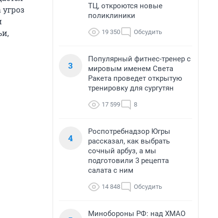
ТЦ, откроются новые
 угроз
поликлиники
и
и,
19 350
Обсудить
Популярный фитнес-тренер с
3
мировым именем Света
Ракета проведет открытую
тренировку для сургутян
17 599
8
Роспотребнадзор Югры
4
рассказал, как выбрать
сочный арбуз, а мы
подготовили 3 рецепта
салата с ним
14 848
Обсудить
Минобороны РФ: над ХМАО