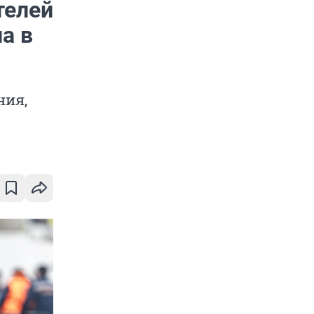
телей
а в
ния,