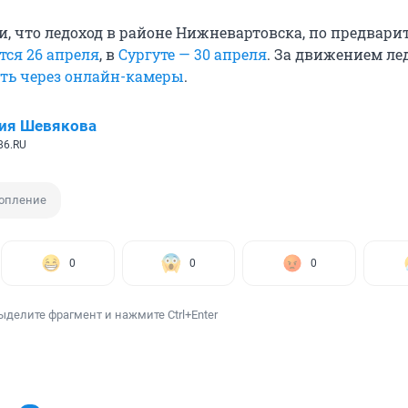
и, что ледоход в районе Нижневартовска, по предвари
тся 26 апреля
, в
Сургуте — 30 апреля
. За движением ле
ть через онлайн-камеры
.
ия Шевякова
86.RU
опление
0
0
0
ыделите фрагмент и нажмите Ctrl+Enter