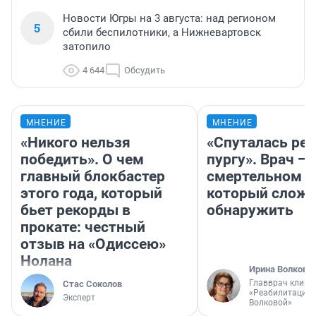
Новости Югры на 3 августа: над регионом
5
сбили беспилотники, а Нижневартовск
затопило
4 644
Обсудить
МНЕНИЕ
МНЕНИЕ
«Никого нельзя
«Спуталась реч
победить». О чем
пургу». Врач — 
главный блокбастер
смертельном д
этого года, который
который слож
бьет рекорды в
обнаружить
прокате: честный
отзыв на «Одиссею»
Нолана
Ирина Волкова
Главврач клини
Стас Соколов
«Реабилитация 
Эксперт
Волковой»