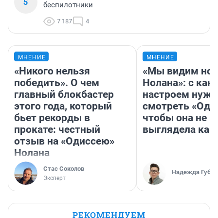
5
беспилотники
7 187
4
МНЕНИЕ
МНЕНИЕ
«Никого нельзя
«Мы видим нов
победить». О чем
Нолана»: с как
главный блокбастер
настроем нужн
этого года, который
смотреть «Оди
бьет рекорды в
чтобы она не
прокате: честный
выглядела как
отзыв на «Одиссею»
Нолана
Стас Соколов
Надежда Губар
Эксперт
РЕКОМЕНДУЕМ