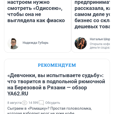
настроем нужно
предпринимат
смотреть «Одиссею»,
рассказала, как
чтобы она не
самом деле ус
выглядела как фиаско
бизнес со скл
дешевых това
Наталья Шорох
Надежда Губарь
Открыла кофейн
деньги соцразв
РЕКОМЕНДУЕМ
«Девчонки, вы испытываете судьбу»:
что творится в подпольной рюмочной
на Березовой в Рязани — обзор
YA62.RU
8 августа
14 599
Обсудить
Сыграем в «Ромашку»? Простая головоломка,
которая взбодрит мозг не хуже кофе