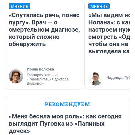
МНЕНИЕ
МНЕНИЕ
«Спуталась речь, понес
«Мы видим нов
пургу». Врач — о
Нолана»: с как
смертельном диагнозе,
настроем нужн
который сложно
смотреть «Оди
обнаружить
чтобы она не
выглядела как
Ирина Волкова
Главврач клиники
Надежда Губар
«Реабилитация доктора
Волковой»
РЕКОМЕНДУЕМ
«Меня бесила моя роль»: как сегодня
выглядит Пуговка из «Папиных
дочек»