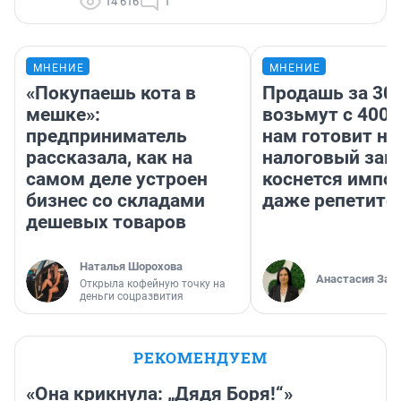
14 616
1
МНЕНИЕ
МНЕНИЕ
«Покупаешь кота в
Продашь за 300
мешке»:
возьмут с 4000
предприниматель
нам готовит н
рассказала, как на
налоговый зако
самом деле устроен
коснется импор
бизнес со складами
даже репетито
дешевых товаров
Наталья Шорохова
Анастасия Зав
Открыла кофейную точку на
деньги соцразвития
РЕКОМЕНДУЕМ
«Она крикнула: „Дядя Боря!“»