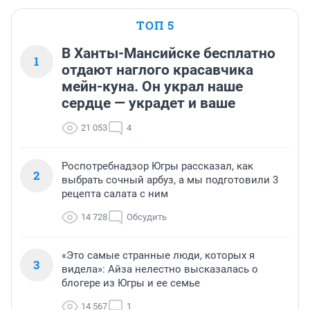
ТОП 5
В Ханты-Мансийске бесплатно
1
отдают наглого красавчика
мейн-куна. Он украл наше
сердце — украдет и ваше
21 053
4
Роспотребнадзор Югры рассказал, как
2
выбрать сочный арбуз, а мы подготовили 3
рецепта салата с ним
14 728
Обсудить
«Это самые странные люди, которых я
3
видела»: Айза нелестно высказалась о
блогере из Югры и ее семье
14 567
1