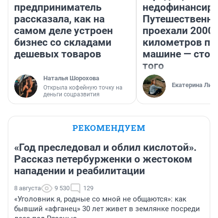
предприниматель
недофинансиро
рассказала, как на
Путешественн
самом деле устроен
проехали 2000
бизнес со складами
километров по 
дешевых товаров
машине — стои
того
Наталья Шорохова
Екатерина Лит
Открыла кофейную точку на
деньги соцразвития
РЕКОМЕНДУЕМ
«Год преследовал и облил кислотой».
Рассказ петербурженки о жестоком
нападении и реабилитации
8 августа
9 530
129
«Уголовник я, родные со мной не общаются»: как
бывший «афганец» 30 лет живет в землянке посреди