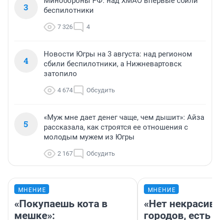
Минобороны РФ: над ХМАО впервые сбили
3
беспилотники
7 326
4
Новости Югры на 3 августа: над регионом
4
сбили беспилотники, а Нижневартовск
затопило
4 674
Обсудить
«Муж мне дает денег чаще, чем дышит»: Айза
5
рассказала, как строятся ее отношения с
молодым мужем из Югры
2 167
Обсудить
МНЕНИЕ
МНЕНИЕ
«Покупаешь кота в
«Нет некрасив
мешке»:
городов, есть