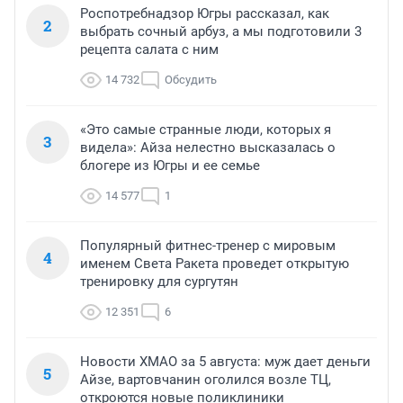
Роспотребнадзор Югры рассказал, как
2
выбрать сочный арбуз, а мы подготовили 3
рецепта салата с ним
14 732
Обсудить
«Это самые странные люди, которых я
3
видела»: Айза нелестно высказалась о
блогере из Югры и ее семье
14 577
1
Популярный фитнес-тренер с мировым
4
именем Света Ракета проведет открытую
тренировку для сургутян
12 351
6
Новости ХМАО за 5 августа: муж дает деньги
5
Айзе, вартовчанин оголился возле ТЦ,
откроются новые поликлиники