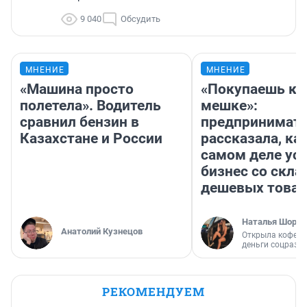
9 040
Обсудить
МНЕНИЕ
МНЕНИЕ
«Машина просто
«Покупаешь ко
полетела». Водитель
мешке»:
сравнил бензин в
предпринимат
Казахстане и России
рассказала, как
самом деле ус
бизнес со скл
дешевых това
Наталья Шорох
Анатолий Кузнецов
Открыла кофейн
деньги соцразв
РЕКОМЕНДУЕМ