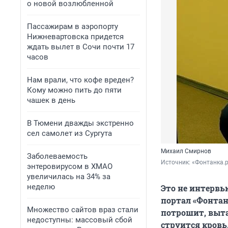
о новой возлюбленной
Пассажирам в аэропорту
Нижневартовска придется
ждать вылет в Сочи почти 17
часов
Нам врали, что кофе вреден?
Кому можно пить до пяти
чашек в день
В Тюмени дважды экстренно
сел самолет из Сургута
Михаил Смирнов
Заболеваемость
Источник: 
«Фонтанка.
энтеровирусом в ХМАО
увеличилась на 34% за
неделю
Это не интервь
портал «Фонтан
Множество сайтов враз стали
потрошит, выта
недоступны: массовый сбой
струится кровь