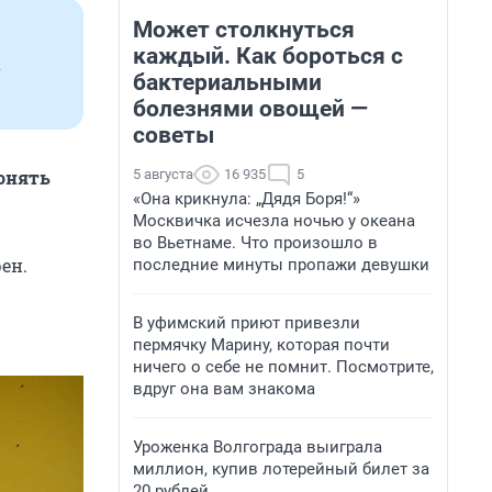
Может столкнуться
каждый. Как бороться с
а
бактериальными
болезнями овощей —
советы
5 августа
16 935
5
понять
«Она крикнула: „Дядя Боря!“»
Москвичка исчезла ночью у океана
во Вьетнаме. Что произошло в
ен.
последние минуты пропажи девушки
В уфимский приют привезли
пермячку Марину, которая почти
ничего о себе не помнит. Посмотрите,
вдруг она вам знакома
Уроженка Волгограда выиграла
миллион, купив лотерейный билет за
20 рублей