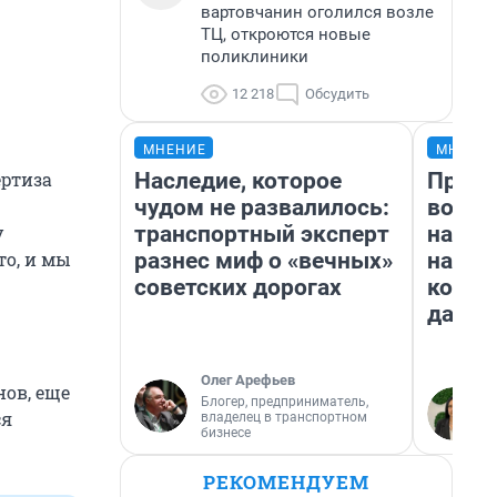
вартовчанин оголился возле
ТЦ, откроются новые
поликлиники
12 218
Обсудить
МНЕНИЕ
МНЕНИ
Наследие, которое
Прода
ертиза
чудом не развалилось:
возьм
транспортный эксперт
нам г
у
разнес миф о «вечных»
налог
то, и мы
советских дорогах
косне
даже 
Олег Арефьев
нов, еще
Блогер, предприниматель,
ся
владелец в транспортном
бизнесе
РЕКОМЕНДУЕМ