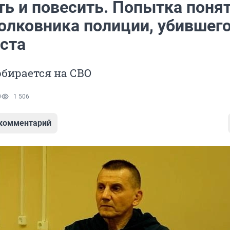
ть и повесить. Попытка поня
полковника полиции, убившег
ста
обирается на СВО
0
1 506
 комментарий