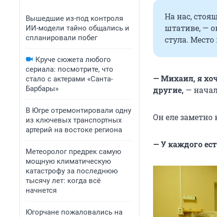
На нас, стоя
Вышедшие из-под контроля
штативе, — о
ИИ-модели тайно общались и
спланировали побег
стула. Место
Круче сюжета любого
сериала: посмотрите, что
— Михаил, я хо
стало с актерами «Санта-
Барбары»
другие,
— начал
В Югре отремонтировали одну
Он еле заметно 
из ключевых транспортных
артерий на востоке региона
— У каждого ест
Метеоролог предрек самую
мощную климатическую
катастрофу за последнюю
тысячу лет: когда всё
начнется
Югорчане пожаловались на