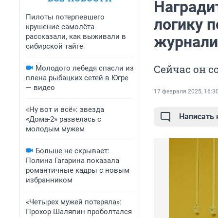
Награди
Пилоты потерпевшего
логику 
крушение самолёта
рассказали, как выживали в
журнали
сибирской тайге
Сейчас он с
Молодого лебедя спасли из
плена рыбацких сетей в Югре
— видео
17 февраля 2025, 16:3
«Ну вот и всё»: звезда
Написать
«Дома-2» развелась с
молодым мужем
Больше не скрывает:
Полина Гагарина показала
романтичные кадры с новым
избранником
«Четырех мужей потеряла»:
Прохор Шаляпин проболтался