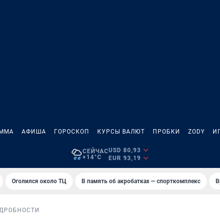
АММА
АФИША
ГОРОСКОП
КУРСЫ ВАЛЮТ
ПРОБКИ
ZODY
И
USD 80,93
СЕЙЧАС
+14°C
EUR 93,19
Оголился около ТЦ
В память об акробатках — спорткомплекс
В
ДРОБНОСТИ