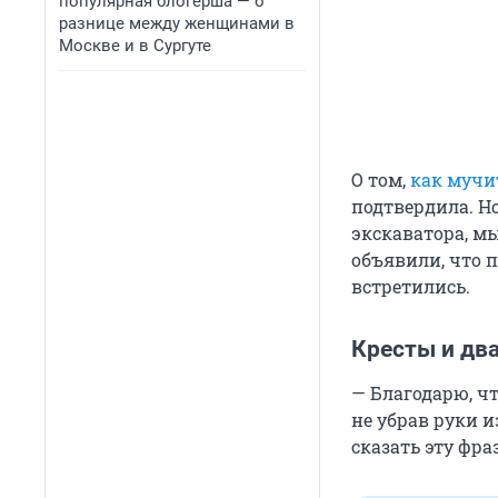
популярная блогерша — о
разнице между женщинами в
Москве и в Сургуте
О том,
как мучи
подтвердила. Но
экскаватора, мы
объявили, что 
встретились.
Кресты и два
— Благодарю, ч
не убрав руки и
сказать эту фра