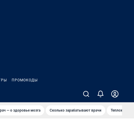
ГРЫ
ПРОМОКОДЫ
рач — о здоровье мозга
Сколько зарабатывают врачи
Теплоход сел