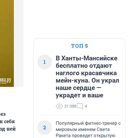
ТОП 5
В Ханты-Мансийске
1
бесплатно отдают
наглого красавчика
мейн-куна. Он украл
наше сердце —
украдет и ваше
21 088
4
ез
н себя
Популярный фитнес-тренер с
2
од ней
мировым именем Света
Ракета проведет открытую