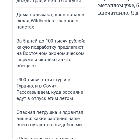
дождь, град и ветер 6 августа
металлом уже, б
впечатлило. Я д
Дома полыхают, дрон попал в
склад Wildberries: главное о
налетах
За 5 дней до 100 тысяч рублей:
какую подработку предлагают
на Восточном экономическом
форуме и сколько за что
обещают
«300 тысяч стоит тур и в
Турцию, и в Сочи».
Рассказываем, куда россияне
едут в отпуск этим летом
Опасная петрушка и ядовитая
вишня: какие растения чаще
всего путают со съедобными
«Покупаешь кота в мешке»: