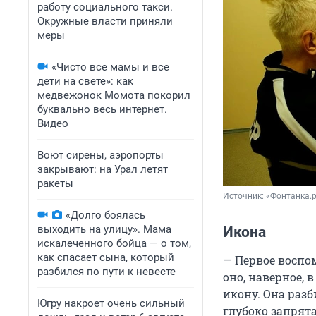
работу социального такси.
Окружные власти приняли
меры
«Чисто все мамы и все
дети на свете»: как
медвежонок Момота покорил
буквально весь интернет.
Видео
Воют сирены, аэропорты
закрывают: на Урал летят
ракеты
Источник: 
«Фонтанка.
«Долго боялась
выходить на улицу». Мама
Икона
искалеченного бойца — о том,
как спасает сына, который
— Первое воспом
разбился по пути к невесте
оно, наверное, 
икону. Она разб
Югру накроет очень сильный
глубоко запрят