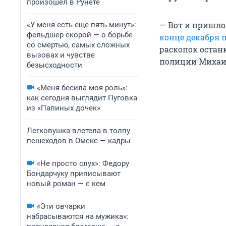
произошел в Рунете
— Вот и пришло
«У меня есть еще пять минут»:
фельдшер скорой — о борьбе
конце декабря 
со смертью, самых сложных
раскопок оста
вызовах и чувстве
полиции Михаи
безысходности
«Меня бесила моя роль»:
как сегодня выглядит Пуговка
из «Папиных дочек»
Легковушка влетела в толпу
пешеходов в Омске — кадры
«Не просто слух»: Федору
Бондарчуку приписывают
новый роман — с кем
«Эти овчарки
набрасываются на мужика»: