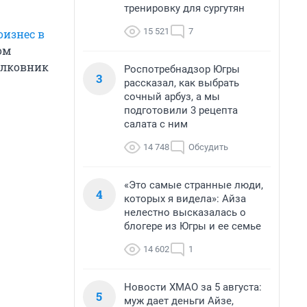
тренировку для сургутян
15 521
7
изнес в
ом
олковник
Роспотребнадзор Югры
3
рассказал, как выбрать
сочный арбуз, а мы
подготовили 3 рецепта
салата с ним
14 748
Обсудить
«Это самые странные люди,
4
которых я видела»: Айза
нелестно высказалась о
блогере из Югры и ее семье
14 602
1
Новости ХМАО за 5 августа:
5
муж дает деньги Айзе,