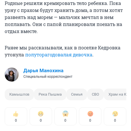
Родные решили кремировать тело ребенка. Пока
урну с прахом будут хранить дома, а потом хотят
развеять над морем — мальчик мечтал в нем
поплавать. Они с папой планировали поехать на
отдых вместе.
Ранее мы рассказывали, как в поселке Кедровка
утонула
полуторагодовалая девочка
.
Дарья Манохина
Специальный корреспондент
Камышлов
Река Пышма
Семья
СВО
Храм на Кро
0
0
0
0
0