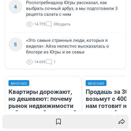
Роспотребнадзор Югры рассказал, как
4
выбрать сочный арбуз, а мы подготовили 3
рецепта салата с ним
14 775
Обсудить
«Это самые странные люди, которых я
5
видела»: Айза нелестно высказалась о
блогере из Югры и ее семье
14 639
1
МНЕНИЕ
МНЕНИЕ
Квартиры дорожают,
Продашь за 300
но дешевеют: почему
возьмут с 4000
рынок недвижимости
нам готовит н
сейчас такой странный
налоговый зако
коснется импор
даже репетито