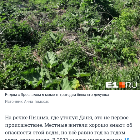
Рядом с Ярославом в момент трагедии была его девушка
Источник: 
Анна Томских
На речке Пышма, где утонул Даня, это не первое
происшествие. Местные жители хорошо знают об
опасности этой воды, но всё равно год за годом
здесь тонут люди. В 2023-м река унесла жизнь
15-