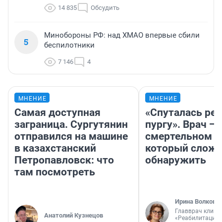
14 835
Обсудить
Минобороны РФ: над ХМАО впервые сбили
5
беспилотники
7 146
4
МНЕНИЕ
МНЕНИЕ
Самая доступная
«Спуталась реч
заграница. Сургутянин
пургу». Врач — 
отправился на машине
смертельном д
в казахстанский
который слож
Петропавловск: что
обнаружить
там посмотреть
Ирина Волкова
Главврач клини
Анатолий Кузнецов
«Реабилитация 