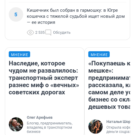
Кишечник был собран в гармошку: в Югре
5
кошечка с тяжелой судьбой ищет новый дом
— ее история
2 535
Обсудить
МНЕНИЕ
МНЕНИЕ
Наследие, которое
«Покупаешь ко
чудом не развалилось:
мешке»:
транспортный эксперт
предпринимат
разнес миф о «вечных»
рассказала, как
советских дорогах
самом деле ус
бизнес со скл
дешевых това
Олег Арефьев
Наталья Шорох
Блогер, предприниматель,
владелец в транспортном
Открыла кофейн
бизнесе
деньги соцразв