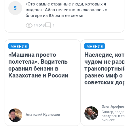
«Это самые странные люди, которых я
5
видела»: Айза нелестно высказалась о
блогере из Югры и ее семье
14 648
1
МНЕНИЕ
МНЕНИЕ
«Машина просто
Наследие, кото
полетела». Водитель
чудом не разва
сравнил бензин в
транспортный 
Казахстане и России
разнес миф о 
советских доро
Олег Арефьев
Блогер, предпри
Анатолий Кузнецов
владелец в тра
бизнесе