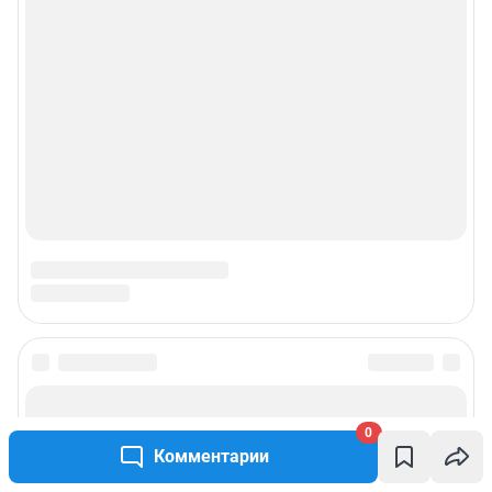
+7 (3452) 56-72-72 (доб. 3736)
Электронный адрес редакции:
86@shkulev.ru
Контактные данные для Роскомнадзора и государственных органов:
juristchel@shkulev.ru
Техподдержка:
help@shkulev.ru
По вопросам коммерческого сотрудничества:
Жапарова Жанна, менеджер по работе с федеральными клиентами
zhanna.zhaparova@shkulev.ru
, моб. + 7 982 640 34 32
Ревина Мария, директор по работе с федеральными клиентами
mariya.revina@shkulev.ru
, моб. +7 910 402 4056
Редакция сайта не несет ответственности за достоверность
информации, содержащейся в рекламных объявлениях.
Информация об ограничениях
Политика использования cookies
Рекомендательные системы
Политика конфиденциальности и обработки персональных данных и
правила использования сайта
0
Комментарии