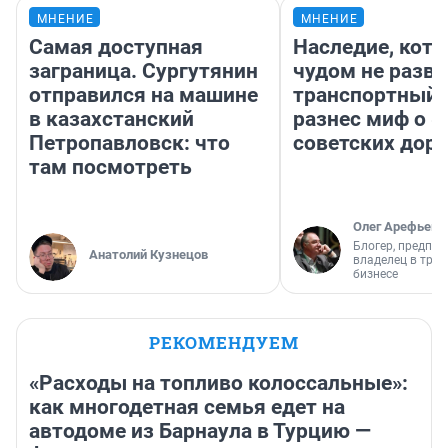
МНЕНИЕ
МНЕНИЕ
Самая доступная
Наследие, кото
заграница. Сургутянин
чудом не разва
отправился на машине
транспортный 
в казахстанский
разнес миф о 
Петропавловск: что
советских доро
там посмотреть
Олег Арефьев
Блогер, предпри
Анатолий Кузнецов
владелец в тра
бизнесе
РЕКОМЕНДУЕМ
«Расходы на топливо колоссальные»:
как многодетная семья едет на
автодоме из Барнаула в Турцию —