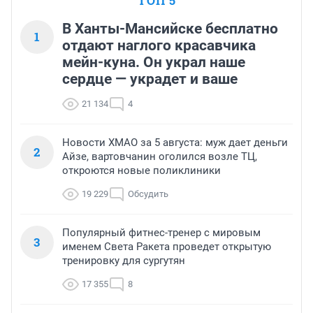
ТОП 5
В Ханты-Мансийске бесплатно
1
отдают наглого красавчика
мейн-куна. Он украл наше
сердце — украдет и ваше
21 134
4
Новости ХМАО за 5 августа: муж дает деньги
2
Айзе, вартовчанин оголился возле ТЦ,
откроются новые поликлиники
19 229
Обсудить
Популярный фитнес-тренер с мировым
3
именем Света Ракета проведет открытую
тренировку для сургутян
17 355
8