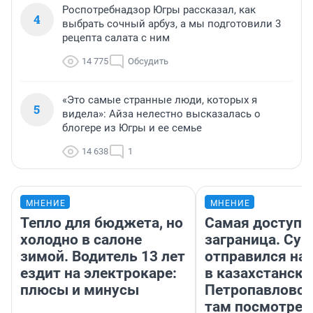
Роспотребнадзор Югры рассказал, как
4
выбрать сочный арбуз, а мы подготовили 3
рецепта салата с ним
14 775
Обсудить
«Это самые странные люди, которых я
5
видела»: Айза нелестно высказалась о
блогере из Югры и ее семье
14 638
1
МНЕНИЕ
МНЕНИЕ
Тепло для бюджета, но
Самая доступн
холодно в салоне
заграница. Сур
зимой. Водитель 13 лет
отправился на
ездит на электрокаре:
в казахстански
плюсы и минусы
Петропавловск
там посмотрет