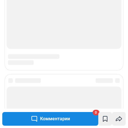
О компании
Наши вакансии
Техподдержка
Предвыборная агитация
Все города сети
Мы в соцсетях
Контактные данные для Роскомнадзора и государственных органов
0
Сетевое издание «86.ру» (18+).
Зарегистрировано Федеральной службой по надзору в сфере связи,
Комментарии
информационных технологий и массовых коммуникаций
(Роскомнадзор).