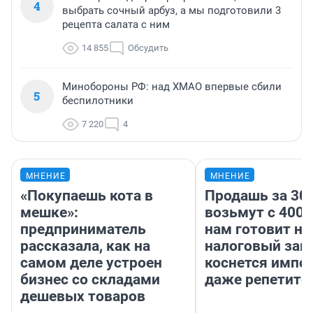
4
выбрать сочный арбуз, а мы подготовили 3
рецепта салата с ним
14 855
Обсудить
Минобороны РФ: над ХМАО впервые сбили
5
беспилотники
7 220
4
МНЕНИЕ
МНЕНИЕ
«Покупаешь кота в
Продашь за 300
мешке»:
возьмут с 4000
предприниматель
нам готовит н
рассказала, как на
налоговый зако
самом деле устроен
коснется импор
бизнес со складами
даже репетито
дешевых товаров