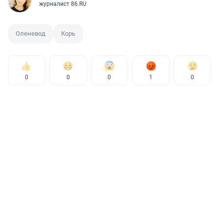
журналист 86.RU
Оленевод
Корь
0
0
0
1
0