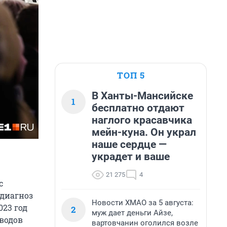
ТОП 5
В Ханты-Мансийске
1
бесплатно отдают
наглого красавчика
мейн-куна. Он украл
наше сердце —
украдет и ваше
21 275
4
с
 диагноз
Новости ХМАО за 5 августа:
023 год
2
муж дает деньги Айзе,
оводов
вартовчанин оголился возле