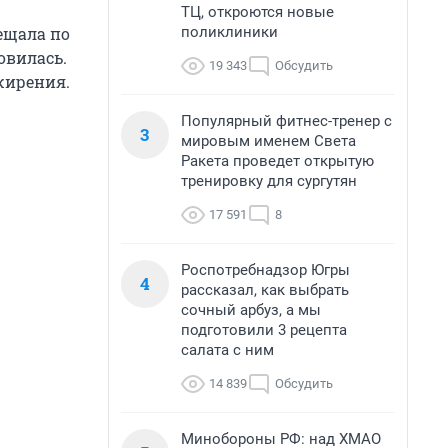
ТЦ, откроются новые
поликлиники
ещала по
овилась.
19 343
Обсудить
жирения.
Популярный фитнес-тренер с
3
мировым именем Света
Ракета проведет открытую
тренировку для сургутян
17 591
8
Роспотребнадзор Югры
4
рассказал, как выбрать
сочный арбуз, а мы
подготовили 3 рецепта
салата с ним
14 839
Обсудить
Минобороны РФ: над ХМАО