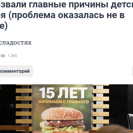
азвали главные причины детс
я (проблема оказалась не в
е)
 сладостях
0
1 265
 комментарий