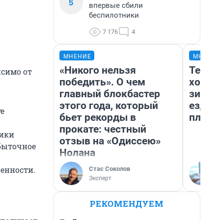
5
впервые сбили
беспилотники
7 176
4
МНЕНИЕ
МНЕНИ
«Никого нельзя
Тепло
исимо от
победить». О чем
холод
главный блокбастер
зимой
этого года, который
ездит
те
бьет рекорды в
плюсы
прокате: честный
ники
отзыв на «Одиссею»
быточное
Нолана
енности.
Стас Соколов
Эксперт
РЕКОМЕНДУЕМ