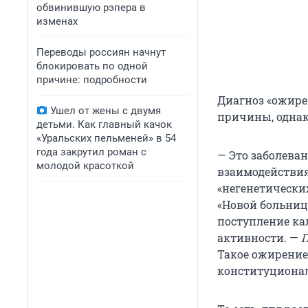
обвинившую рэпера в
изменах
Переводы россиян начнут
блокировать по одной
причине: подробности
Диагноз «ожире
Ушел от жены с двумя
причины, однако
детьми. Как главный качок
«Уральских пельменей» в 54
года закрутил роман с
— Это заболева
молодой красоткой
взаимодействия
«негенетически
«Новой больниц
поступление ка
активности. —
П
Такое ожирение
конституциона