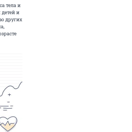
а тела и
 детей и
ию других
а,
озрасте