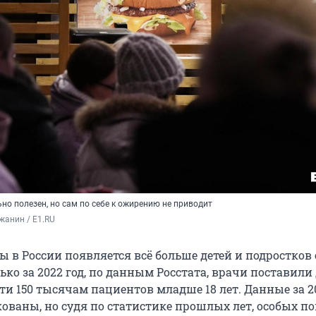
ьно полезен, но сам по себе к ожирению не приводит
жанин / E1.RU
ы в России появляется всё больше детей и подростков 
ко за 2022 год, по данным Росстата, врачи поставили
ти 150 тысячам пациентов младше 18 лет. Данные за 2
кованы, но судя по статистике прошлых лет, особых п