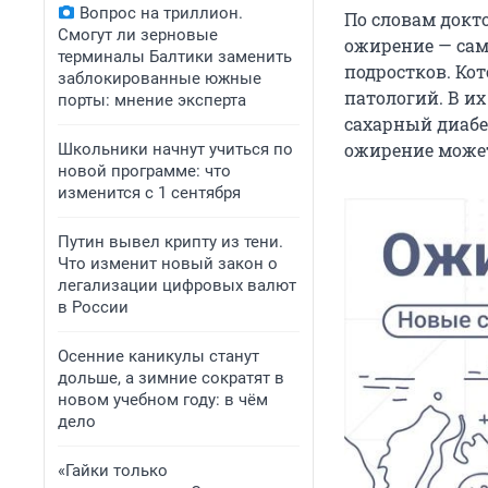
Вопрос на триллион.
По словам докт
Смогут ли зерновые
ожирение — сам
терминалы Балтики заменить
подростков. Кот
заблокированные южные
патологий. В и
порты: мнение эксперта
сахарный диабет
ожирение может
Школьники начнут учиться по
новой программе: что
изменится с 1 сентября
Путин вывел крипту из тени.
Что изменит новый закон о
легализации цифровых валют
в России
Осенние каникулы станут
дольше, а зимние сократят в
новом учебном году: в чём
дело
«Гайки только