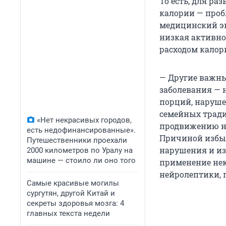
То есть, для ра
калории — проб
медицинский эк
низкая активнос
расходом калор
— Другие важны
заболевания — 
порций, наруше
семейных тради
«Нет некрасивых городов,
продвижению не
есть недофинансированные».
Причиной избыт
Путешественники проехали
нарушения и и
2000 километров по Уралу на
машине — стоило ли оно того
применение нек
нейролептики, 
Самые красивые могилы
сургутян, другой Китай и
секреты здоровья мозга: 4
главных текста недели