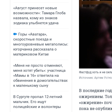
«Август принесет новые
возможности»: Тамара Глоба
назвала, кому из знаков
зодиака улыбнется удача
Горы «Аватара»,
скоростные поезда и
многоуровневые мегаполисы:
югорчанка рассказала о
материковом Китае
«Меня не просто отменяют,
меня хотят убить»: участница
Фастфуд хоть и не сил
«Мамы в 16» ответила на
Источник: 
Артем Устю
обвинения в домогательствах
к маленькому сыну
В последние год
ожирением. Толь
В Сургуте пропал 12-летний
мальчик. Его ищут
«ожирение» поч
полицейские и волонтеры
пока не опубли