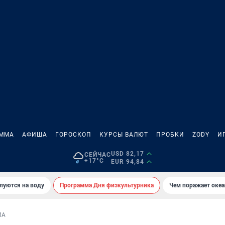
АММА
АФИША
ГОРОСКОП
КУРСЫ ВАЛЮТ
ПРОБКИ
ZODY
И
USD 82,17
СЕЙЧАС
+17°C
EUR 94,84
луются на воду
Программа Дня физкультурника
Чем поражает оке
МА