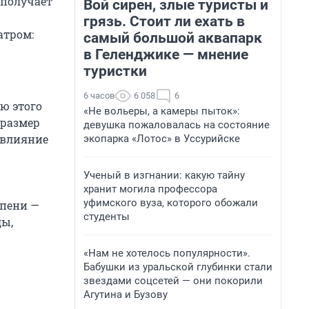
 получает
Вой сирен, злые туристы и
грязь. Стоит ли ехать в
атром:
самый большой аквапарк
в Геленджике — мнение
туристки
6 часов
6 058
6
ю этого
«Не вольеры, а камеры пыток»:
 размер
девушка пожаловалась на состояние
 влияние
экопарка «Лотос» в Уссурийске
—
Ученый в изгнании: какую тайну
хранит могила профессора
уфимского вуза, которого обожали
пени —
студенты
ды,
«Нам не хотелось популярности».
Бабушки из уральской глубинки стали
звездами соцсетей — они покорили
Агутина и Бузову