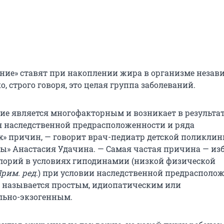
ние» ставят при накоплении жира в организме незав
, строго говоря, это целая группа заболеваний.
ние является многофакторным и возникает в результа
 наследственной предрасположенности и ряда
х» причин, — говорит врач-педиатр детской поликли
ы» Анастасия Удачина. — Самая частая причина — из
лорий в условиях гиподинамии (низкой физической
рим. ред.
) при условии наследственной предрасполож
 называется простым, идиопатическим или
льно-экзогенным.