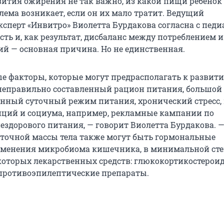
звития ожирения не так важно, из какой пищи ребенок
лема возникает, если он их мало тратит. Ведущий
сперт «Инвитро» Виолетта Бурдакова согласна с педи
ть и, как результат, дисбаланс между потреблением и
ий — основная причина. Но не единственная.
е факторы, которые могут предрасполагать к развити
неправильно составленный рацион питания, большой
нный суточный режим питания, хронический стресс,
ций и социума, например, рекламные кампании по
здорового питания, — говорит Виолетта Бурдакова. 
очной массы тела также могут быть гормональные
зменения микробиома кишечника, в минимальной сте
оторых лекарственных средств: глюкокортикостерои
противоэпилептические препараты.