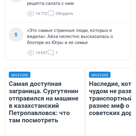
рецепта салата с ним
14 772
Обсудить
«Это самые странные люди, которых я
5
видела»: Айза нелестно высказалась о
блогере из Югры и ее семье
14 637
1
МНЕНИЕ
МНЕНИЕ
Самая доступная
Наследие, кото
заграница. Сургутянин
чудом не разва
отправился на машине
транспортный 
в казахстанский
разнес миф о 
Петропавловск: что
советских доро
там посмотреть