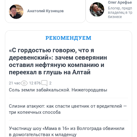
Олег Арефьев
Блогер, предпри
Анатолий Кузнецов
владелец в тра
бизнесе
РЕКОМЕНДУЕМ
«С гордостью говорю, что я
деревенский»: зачем северянин
оставил нефтяную компанию и
переехал в глушь на Алтай
21 час
12 876
2
Соль земли забайкальской. Нижегородцевы
Слизни атакуют: как спасти цветник от вредителей —
три копеечных способа
Участницу шоу «Мама в 16» из Волгограда обвинили
в домогательствах к младенцу