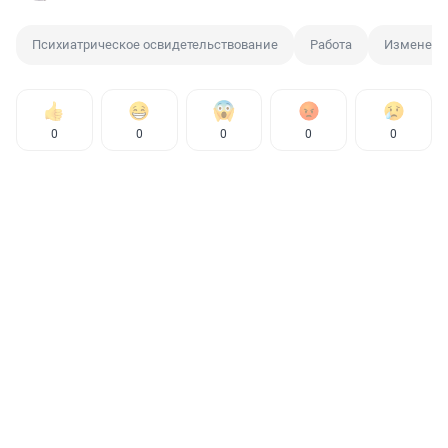
Психиатрическое освидетельствование
Работа
Изменение
0
0
0
0
0