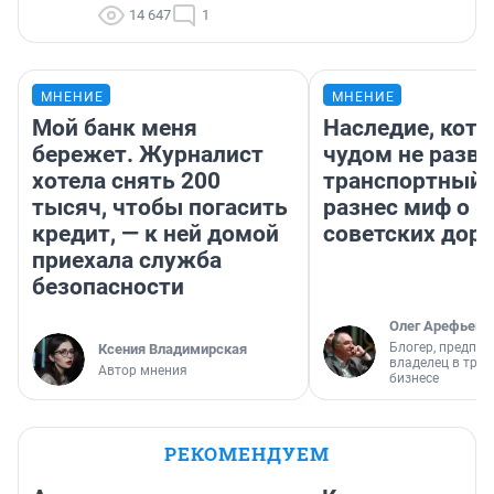
14 647
1
МНЕНИЕ
МНЕНИЕ
Мой банк меня
Наследие, кото
бережет. Журналист
чудом не разва
хотела снять 200
транспортный 
тысяч, чтобы погасить
разнес миф о 
кредит, — к ней домой
советских доро
приехала служба
безопасности
Олег Арефьев
Блогер, предпри
Ксения Владимирская
владелец в тра
Автор мнения
бизнесе
РЕКОМЕНДУЕМ