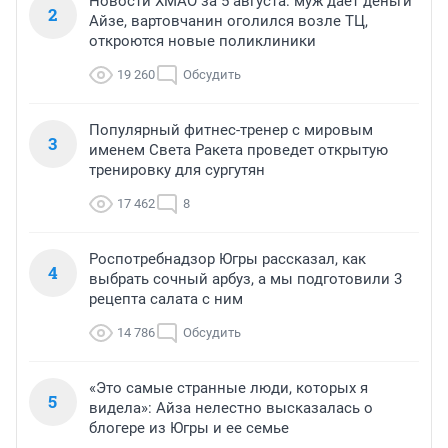
Новости ХМАО за 5 августа: муж дает деньги
2
Айзе, вартовчанин оголился возле ТЦ,
откроются новые поликлиники
19 260
Обсудить
Популярный фитнес-тренер с мировым
3
именем Света Ракета проведет открытую
тренировку для сургутян
17 462
8
Роспотребнадзор Югры рассказал, как
4
выбрать сочный арбуз, а мы подготовили 3
рецепта салата с ним
14 786
Обсудить
«Это самые странные люди, которых я
5
видела»: Айза нелестно высказалась о
блогере из Югры и ее семье