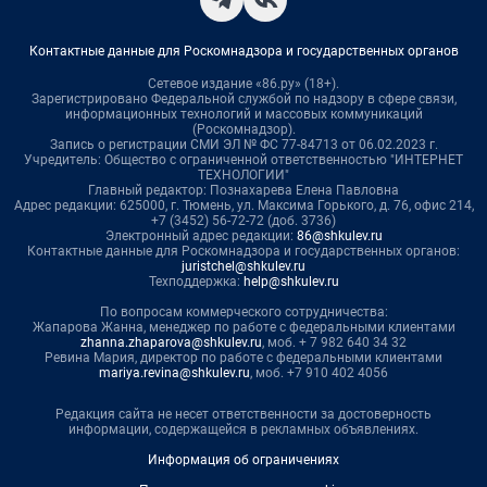
Контактные данные для Роскомнадзора и государственных органов
Сетевое издание «86.ру» (18+).
Зарегистрировано Федеральной службой по надзору в сфере связи,
информационных технологий и массовых коммуникаций
(Роскомнадзор).
Запись о регистрации СМИ ЭЛ № ФС 77-84713 от 06.02.2023 г.
Учредитель: Общество с ограниченной ответственностью "ИНТЕРНЕТ
ТЕХНОЛОГИИ"
Главный редактор: Познахарева Елена Павловна
Адрес редакции: 625000, г. Тюмень, ул. Максима Горького, д. 76, офис 214,
+7 (3452) 56-72-72 (доб. 3736)
Электронный адрес редакции:
86@shkulev.ru
Контактные данные для Роскомнадзора и государственных органов:
juristchel@shkulev.ru
Техподдержка:
help@shkulev.ru
По вопросам коммерческого сотрудничества:
Жапарова Жанна, менеджер по работе с федеральными клиентами
zhanna.zhaparova@shkulev.ru
, моб. + 7 982 640 34 32
Ревина Мария, директор по работе с федеральными клиентами
mariya.revina@shkulev.ru
, моб. +7 910 402 4056
Редакция сайта не несет ответственности за достоверность
информации, содержащейся в рекламных объявлениях.
Информация об ограничениях