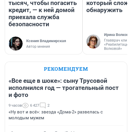
тысяч, чтобы погасить
который слож
кредит, — к ней домой
обнаружить
приехала служба
безопасности
Ирина Волкова
Главврач клини
Ксения Владимирская
«Реабилитация 
Автор мнения
Волковой»
РЕКОМЕНДУЕМ
«Все еще в шоке»: сыну Трусовой
исполнился год — трогательный пост
и фото
9 часов
6 427
2
«Ну вот и всё»: звезда «Дома-2» развелась с
молодым мужем