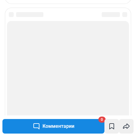
Подписаться на новости
Сообщить новость
Рубрики
Реклама на сайте
Прай-лист
О компании
Наши вакансии
0
Комментарии
Техподдержка