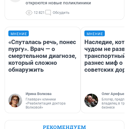
откроются новые поликлиники
12 821
Обсудить
МНЕНИЕ
МНЕНИЕ
«Спуталась речь, понес
Наследие, кото
пургу». Врач — о
чудом не разва
смертельном диагнозе,
транспортный 
который сложно
разнес миф о 
обнаружить
советских доро
Ирина Волкова
Олег Арефьев
Главврач клиники
Блогер, предпри
«Реабилитация доктора
владелец в тра
Волковой»
бизнесе
РЕКОМЕНДУЕМ