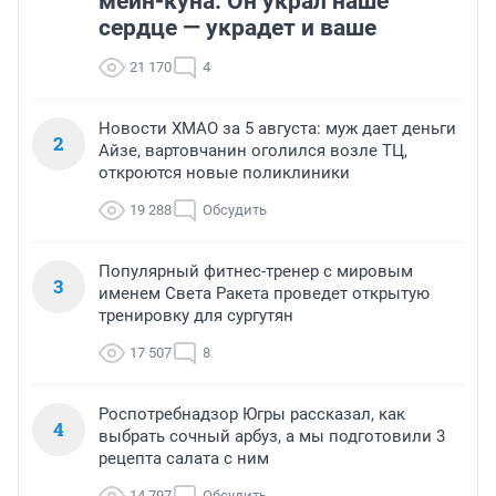
мейн-куна. Он украл наше
сердце — украдет и ваше
21 170
4
Новости ХМАО за 5 августа: муж дает деньги
2
Айзе, вартовчанин оголился возле ТЦ,
откроются новые поликлиники
19 288
Обсудить
Популярный фитнес-тренер с мировым
3
именем Света Ракета проведет открытую
тренировку для сургутян
17 507
8
Роспотребнадзор Югры рассказал, как
4
выбрать сочный арбуз, а мы подготовили 3
рецепта салата с ним
14 797
Обсудить