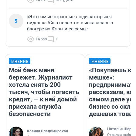
«Это самые странные люди, которых я
5
видела»: Айза нелестно высказалась о
блогере из Югры и ее семье
14 659
1
МНЕНИЕ
МНЕНИЕ
Мой банк меня
«Покупаешь ко
бережет. Журналист
мешке»:
хотела снять 200
предпринимат
тысяч, чтобы погасить
рассказала, как
кредит, — к ней домой
самом деле ус
приехала служба
бизнес со скл
безопасности
дешевых това
Наталья Шорох
Ксения Владимирская
Открыла кофейн