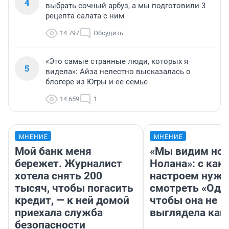
4
выбрать сочный арбуз, а мы подготовили 3
рецепта салата с ним
14 797
Обсудить
«Это самые странные люди, которых я
5
видела»: Айза нелестно высказалась о
блогере из Югры и ее семье
14 659
1
МНЕНИЕ
МНЕНИЕ
Мой банк меня
«Мы видим нов
бережет. Журналист
Нолана»: с как
хотела снять 200
настроем нужн
тысяч, чтобы погасить
смотреть «Оди
кредит, — к ней домой
чтобы она не
приехала служба
выглядела как
безопасности