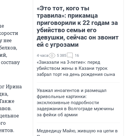
«Это тот, кого ты
травила»: прикамца
приговорили к 22 годам за
ые
убийство семьи его
корости
девушки, сейчас он звонит
у нее
ей с угрозами
белков,
ий,
4 часа
5 385
16
 составу
«Заказали на 3-летие»: перед
убийством жены в Казани турок
забрал торт на день рождения сына
лог Ирина
Уважал иноагентов и размещал
ка,
фривольные картинки:
 Также
эксклюзивные подробности
авов.
задержания в Волгограде мужчины
за фейки об армии
цельное
ого
ентов.
Медведицу Майю, жившую на цепи в