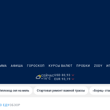
АММА
АФИША
ГОРОСКОП
КУРСЫ ВАЛЮТ
ПРОБКИ
ZODY
И
USD 80,93
СЕЙЧАС
+16°C
EUR 93,19
Теплоход сел на мель
Стартовал ремонт важной трассы
«Борец» ста
О ЕДУ
ОБЗОР