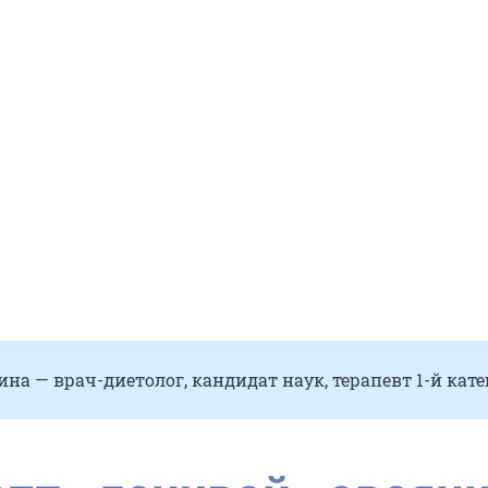
на — врач-диетолог, кандидат наук, терапевт 1-й кате