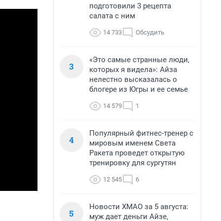
подготовили 3 рецепта
салата с ним
14 733
Обсудить
«Это самые странные люди,
3
которых я видела»: Айза
нелестно высказалась о
блогере из Югры и ее семье
14 579
1
Популярный фитнес-тренер с
4
мировым именем Света
Ракета проведет открытую
тренировку для сургутян
12 545
6
Новости ХМАО за 5 августа:
5
муж дает деньги Айзе,