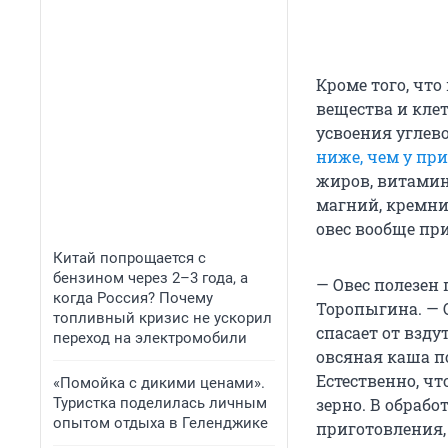
Кроме того, чт
вещества и клет
усвоения углево
ниже, чем у пр
жиров, витамино
магний, кремни
овес вообще пр
Китай попрощается с
бензином через 2–3 года, а
— Овес полезен
когда Россия? Почему
Торопыгина. — 
топливный кризис не ускорил
спасает от взд
переход на электромобили
овсяная каша по
Естественно, ч
«Помойка с дикими ценами».
Туристка поделилась личным
зерно. В обраб
опытом отдыха в Геленджике
приготовления,