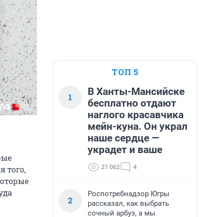
ТОП 5
В Ханты-Мансийске
1
бесплатно отдают
наглого красавчика
мейн-куна. Он украл
наше сердце —
украдет и ваше
рые
21 062
4
 того,
которые
уда
Роспотребнадзор Югры
2
рассказал, как выбрать
сочный арбуз, а мы