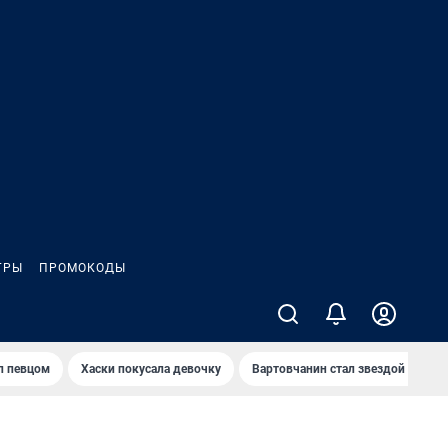
ГРЫ
ПРОМОКОДЫ
л певцом
Хаски покусала девочку
Вартовчанин стал звездой кибер