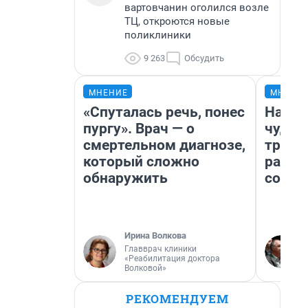
вартовчанин оголился возле
ТЦ, откроются новые
поликлиники
9 263
Обсудить
МНЕНИЕ
МНЕНИ
«Спуталась речь, понес
Насле
пургу». Врач — о
чудом
смертельном диагнозе,
транс
который сложно
разне
обнаружить
совет
Ирина Волкова
Главврач клиники
«Реабилитация доктора
Волковой»
РЕКОМЕНДУЕМ