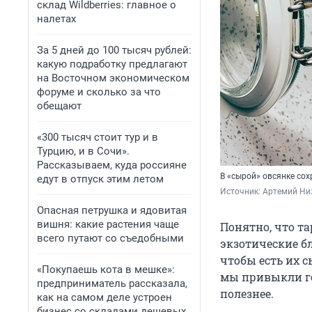
склад Wildberries: главное о
налетах
За 5 дней до 100 тысяч рублей:
какую подработку предлагают
на Восточном экономическом
форуме и сколько за что
обещают
«300 тысяч стоит тур и в
Турцию, и в Сочи».
Рассказываем, куда россияне
В «сырой» овсянке со
едут в отпуск этим летом
Источник: 
Артемий Низ
Опасная петрушка и ядовитая
вишня: какие растения чаще
Понятно, что та
всего путают со съедобными
экзотические б
чтобы есть их 
«Покупаешь кота в мешке»:
мы привыкли го
предприниматель рассказала,
полезнее.
как на самом деле устроен
бизнес со складами дешевых