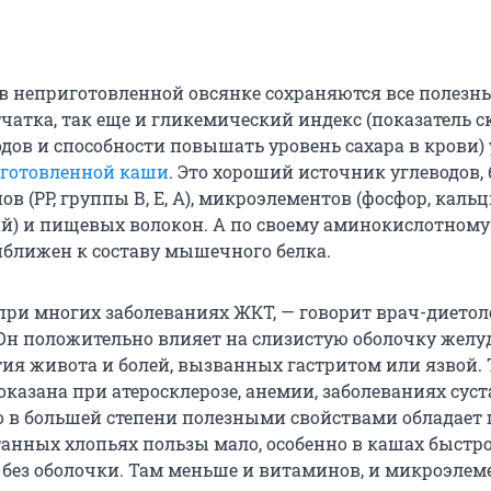
о в неприготовленной овсянке сохраняются все полезн
чатка, так еще и гликемический индекс (показатель с
дов и способности повышать уровень сахара в крови) 
иготовленной каши
. Это хороший источник углеводов, 
в (РР, группы В, Е, А), микроэлементов (фосфор, кальц
й) и пищевых волокон. А по своему аминокислотному
иближен к составу мышечного белка.
 при многих заболеваниях ЖКТ, — говорит врач-дието
Он положительно влияет на слизистую оболочку желуд
утия живота и болей, вызванных гастритом или язвой.
казана при атеросклерозе, анемии, заболеваниях суст
то в большей степени полезными свойствами обладает 
отанных хлопьях пользы мало, особенно в кашах быстр
 без оболочки. Там меньше и витаминов, и микроэлем