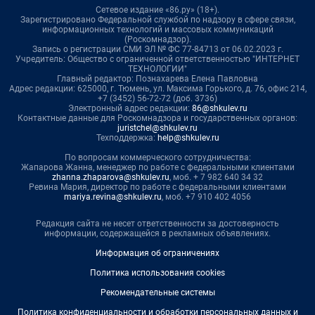
Сетевое издание «86.ру» (18+).
Зарегистрировано Федеральной службой по надзору в сфере связи,
информационных технологий и массовых коммуникаций
(Роскомнадзор).
Запись о регистрации СМИ ЭЛ № ФС 77-84713 от 06.02.2023 г.
Учредитель: Общество с ограниченной ответственностью "ИНТЕРНЕТ
ТЕХНОЛОГИИ"
Главный редактор: Познахарева Елена Павловна
Адрес редакции: 625000, г. Тюмень, ул. Максима Горького, д. 76, офис 214,
+7 (3452) 56-72-72 (доб. 3736)
Электронный адрес редакции:
86@shkulev.ru
Контактные данные для Роскомнадзора и государственных органов:
juristchel@shkulev.ru
Техподдержка:
help@shkulev.ru
По вопросам коммерческого сотрудничества:
Жапарова Жанна, менеджер по работе с федеральными клиентами
zhanna.zhaparova@shkulev.ru
, моб. + 7 982 640 34 32
Ревина Мария, директор по работе с федеральными клиентами
mariya.revina@shkulev.ru
, моб. +7 910 402 4056
Редакция сайта не несет ответственности за достоверность
информации, содержащейся в рекламных объявлениях.
Информация об ограничениях
Политика использования cookies
Рекомендательные системы
Политика конфиденциальности и обработки персональных данных и