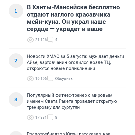
В Ханты-Мансийске бесплатно
1
отдают наглого красавчика
мейн-куна. Он украл наше
сердце — украдет и ваше
21 126
4
Новости ХМАО за 5 августа: муж дает деньги
2
Айзе, вартовчанин оголился возле ТЦ,
откроются новые поликлиники
19 196
Обсудить
Популярный фитнес-тренер с мировым
3
именем Света Ракета проведет открытую
тренировку для сургутян
17 331
8
Роспотребнадзор Югры рассказал, как