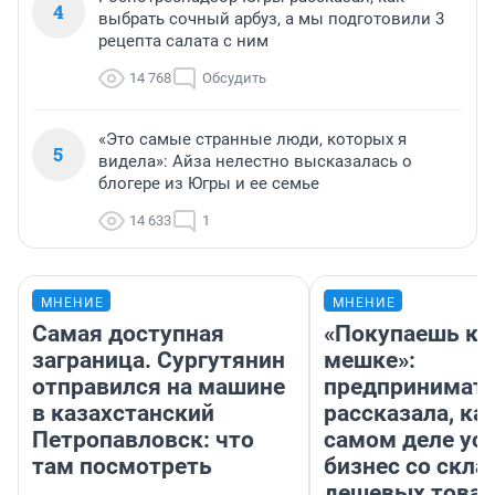
4
выбрать сочный арбуз, а мы подготовили 3
рецепта салата с ним
14 768
Обсудить
«Это самые странные люди, которых я
5
видела»: Айза нелестно высказалась о
блогере из Югры и ее семье
14 633
1
МНЕНИЕ
МНЕНИЕ
Самая доступная
«Покупаешь ко
заграница. Сургутянин
мешке»:
отправился на машине
предпринимат
в казахстанский
рассказала, как
Петропавловск: что
самом деле ус
там посмотреть
бизнес со скл
дешевых това