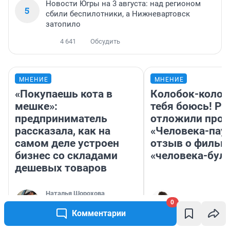
Новости Югры на 3 августа: над регионом
5
сбили беспилотники, а Нижневартовск
затопило
4 641
Обсудить
МНЕНИЕ
МНЕНИЕ
«Покупаешь кота в
Колобок-колобо
мешке»:
тебя боюсь! Ра
предприниматель
отложили прок
рассказала, как на
«Человека-пау
самом деле устроен
отзыв о фильм
бизнес со складами
«человека-бул
дешевых товаров
Наталья Шорохова
Надежда Губар
0
Открыла кофейную точку на
деньги соцразвития
Комментарии