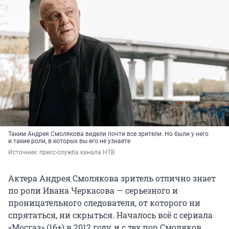
Таким Андрея Смолякова видели почти все зрители. Но были у него
и такие роли, в которых вы его не узнаете
Источник: 
пресс-служба канала НТВ
Актера Андрея Смолякова зритель отлично знает
по роли Ивана Черкасова — серьезного и
проницательного следователя, от которого ни
спрятаться, ни скрыться. Началось всё с сериала
«Мосгаз» (16+) в 2012 году, и с тех пор Смоляков