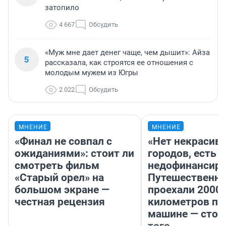
затопило
4 667
Обсудить
«Муж мне дает денег чаще, чем дышит»: Айза
5
рассказала, как строятся ее отношения с
молодым мужем из Югры
2 022
Обсудить
МНЕНИЕ
МНЕНИЕ
«Финал не совпал с
«Нет некрасив
ожиданиями»: стоит ли
городов, есть
смотреть фильм
недофинансиро
«Старый орел» на
Путешественн
большом экране —
проехали 2000
честная рецензия
километров по 
машине — стои
того