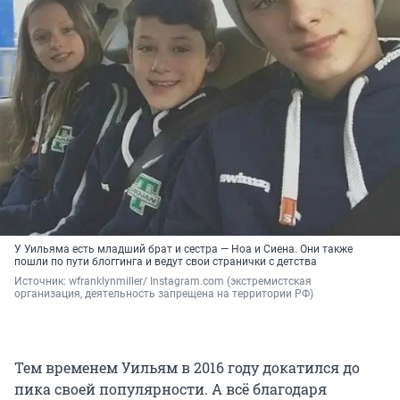
У Уильяма есть младший брат и сестра — Ноа и Сиена. Они также
пошли по пути блоггинга и ведут свои странички с детства
Источник: 
wfranklynmiller/ Instagram.com (экстремистская 
организация, деятельность запрещена на территории РФ)
Тем временем Уильям в 2016 году докатился до
пика своей популярности. А всё благодаря