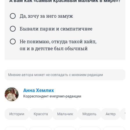
А вам как «самый красивый мальчик в мире»?
Да, хочу за него замуж
Бывали парни и симпатичнее
Не понимаю, откуда такой хайп,
он и в детстве был обычный
Мнение автора может не совпадать с мнением редакции
Анна Хемлих
Корреспондент evergreen-редакции
Истории
Красота
Мальчик
Модель
Актер
Vo