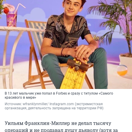
В 13 лет мальчик уже попал в Forbes и сразу с титулом «Самого
красивого в мире»
Источник: 
wfranklynmiller/ Instagram.com (экстремистская 
организация, деятельность запрещена на территории РФ)
Уильям Франклин-Миллер не делал тысячу
операций и не продавал душу дьяволу (хотя за