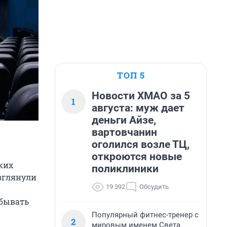
ТОП 5
Новости ХМАО за 5
1
августа: муж дает
деньги Айзе,
вартовчанин
оголился возле ТЦ,
откроются новые
ких
поликлиники
зглянули
19 392
Обсудить
абывать
Популярный фитнес-тренер с
2
мировым именем Света