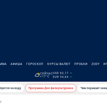
АММА
АФИША
ГОРОСКОП
КУРСЫ ВАЛЮТ
ПРОБКИ
ZODY
И
USD 82,17
СЕЙЧАС
+17°C
EUR 94,84
луются на воду
Программа Дня физкультурника
Чем поражает оке
Р