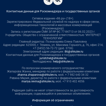
Контактные данные для Роскомнадзора и государственных органов
Сетевое издание «86.ру» (18+).
Зарегистрировано Федеральной службой по надзору в сфере связи,
информационных технологий и массовых коммуникаций
(Роскомнадзор).
Запись о регистрации СМИ ЭЛ № ФС 77-84713 от 06.02.2023 г.
Учредитель: Общество с ограниченной ответственностью "ИНТЕРНЕТ
ТЕХНОЛОГИИ"
Главный редактор: Познахарева Елена Павловна
Адрес редакции: 625000, г. Тюмень, ул. Максима Горького, д. 76, офис 214,
+7 (3452) 56-72-72 (доб. 3736)
Электронный адрес редакции:
86@shkulev.ru
Контактные данные для Роскомнадзора и государственных органов:
juristchel@shkulev.ru
Техподдержка:
help@shkulev.ru
По вопросам коммерческого сотрудничества:
Жапарова Жанна, менеджер по работе с федеральными клиентами
zhanna.zhaparova@shkulev.ru
, моб. + 7 982 640 34 32
Ревина Мария, директор по работе с федеральными клиентами
mariya.revina@shkulev.ru
, моб. +7 910 402 4056
Редакция сайта не несет ответственности за достоверность
информации, содержащейся в рекламных объявлениях.
Информация об ограничениях