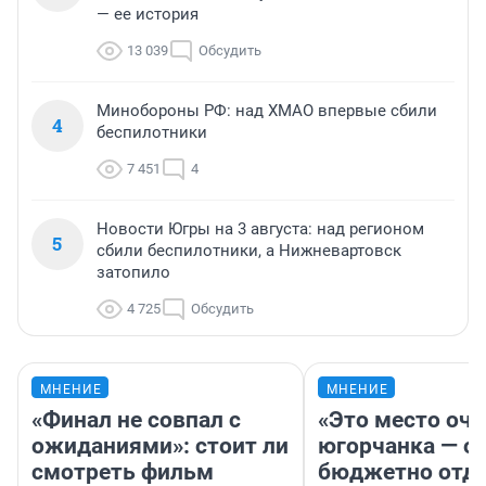
— ее история
13 039
Обсудить
Минобороны РФ: над ХМАО впервые сбили
4
беспилотники
7 451
4
Новости Югры на 3 августа: над регионом
5
сбили беспилотники, а Нижневартовск
затопило
4 725
Обсудить
МНЕНИЕ
МНЕНИЕ
«Финал не совпал с
«Это место оч
ожиданиями»: стоит ли
югорчанка — о 
смотреть фильм
бюджетно отд