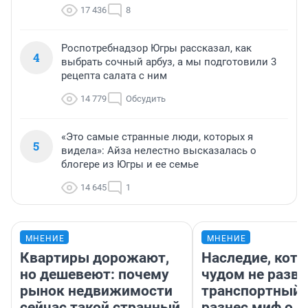
17 436
8
Роспотребнадзор Югры рассказал, как
4
выбрать сочный арбуз, а мы подготовили 3
рецепта салата с ним
14 779
Обсудить
«Это самые странные люди, которых я
5
видела»: Айза нелестно высказалась о
блогере из Югры и ее семье
14 645
1
МНЕНИЕ
МНЕНИЕ
Квартиры дорожают,
Наследие, кото
но дешевеют: почему
чудом не разва
рынок недвижимости
транспортный 
сейчас такой странный
разнес миф о 