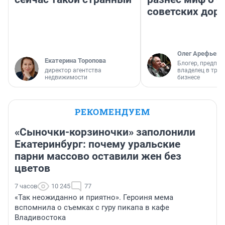
советских доро
Олег Арефьев
Екатерина Торопова
Блогер, предпри
директор агентства
владелец в тра
недвижимости
бизнесе
РЕКОМЕНДУЕМ
«Сыночки-корзиночки» заполонили
Екатеринбург: почему уральские
парни массово оставили жен без
цветов
7 часов
10 245
77
«Так неожиданно и приятно». Героиня мема
вспомнила о съемках с гуру пикапа в кафе
Владивостока