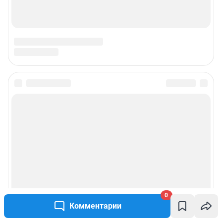
Предвыборная агитация
Все города сети
Мы в соцсетях
Контактные данные для Роскомнадзора и государственных органов
Сетевое издание «86.ру» (18+).
Зарегистрировано Федеральной службой по надзору в сфере связи,
информационных технологий и массовых коммуникаций
(Роскомнадзор).
Запись о регистрации СМИ ЭЛ № ФС 77-84713 от 06.02.2023 г.
Учредитель: Общество с ограниченной ответственностью "ИНТЕРНЕТ
ТЕХНОЛОГИИ"
Главный редактор: Познахарева Елена Павловна
Адрес редакции: 625000, г. Тюмень, ул. Максима Горького, д. 76, офис 214,
0
+7 (3452) 56-72-72 (доб. 3736)
Комментарии
Электронный адрес редакции:
86@shkulev.ru
Контактные данные для Роскомнадзора и государственных органов: