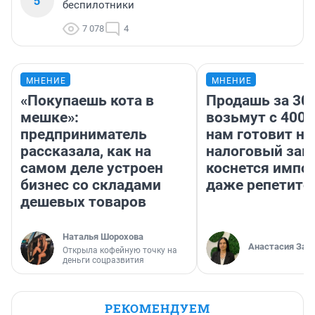
5
беспилотники
7 078
4
МНЕНИЕ
МНЕНИЕ
«Покупаешь кота в
Продашь за 300
мешке»:
возьмут с 4000
предприниматель
нам готовит н
рассказала, как на
налоговый зако
самом деле устроен
коснется импор
бизнес со складами
даже репетито
дешевых товаров
Наталья Шорохова
Анастасия Зав
Открыла кофейную точку на
деньги соцразвития
РЕКОМЕНДУЕМ