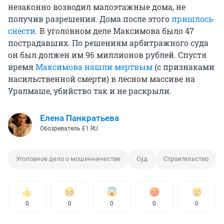
незаконно возводил малоэтажные дома, не
получив разрешения. Дома после этого
пришлось
снести
. В уголовном деле Максимова было 47
пострадавших. По решениям арбитражного суда
он был должен им 96 миллионов рублей. Спустя
время
Максимова нашли мертвым
(с признаками
насильственной смерти) в лесном массиве на
Уралмаше, убийство так и не раскрыли.
Елена Панкратьева
Обозреватель E1.RU
Уголовное дело о мошенничестве
Суд
Строительство
0
0
0
0
0