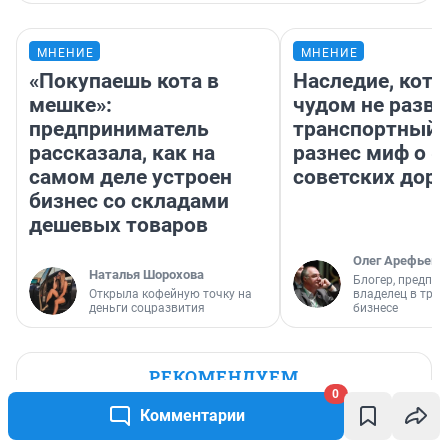
МНЕНИЕ
МНЕНИЕ
«Покупаешь кота в
Наследие, кото
мешке»:
чудом не разва
предприниматель
транспортный 
рассказала, как на
разнес миф о 
самом деле устроен
советских доро
бизнес со складами
дешевых товаров
Олег Арефьев
Наталья Шорохова
Блогер, предпри
Открыла кофейную точку на
владелец в тра
деньги соцразвития
бизнесе
РЕКОМЕНДУЕМ
0
«Не рассчитала силы»: 18-летняя
Комментарии
ужурка пыталась успокоить